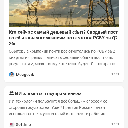
Кто сейчас самый дешевый сбыт? Сводный пост
по сбытовым компаниям по отчетам РСБУ за Q2
26г.
Сбытовые компании почти все отчитались по РСБУ за 2
квартал и я решил написать сводный общий пост по их
результатам, может кому интересно будет. Я постараюсь
коротко и в основном в виде...
Mozgovik
17:11
🏛️ ИИ займется госуправлением
ИИ-технологии пользуются всё большим спросом со
стороны государства! Уже 71 регион России начал
использовать искусственный интеллект в рабочих
процессах, при этом затраты госсектора на ИИ растут...
Softline
17:41