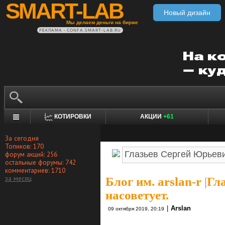
SMART-LAB
Новый дизайн
Мы делаем деньги на бирже
РЕКЛАМА • CONFA.SMART-LAB.RU
КОТИРОВКИ
АКЦИИ
+61
За сегодня
Топиков: 170
форум акций: 256
остальные форумы: 742
комментариев: 1710
за месяц
Блог им. arslan-r
|
Гл
насоветует.
|
Arslan
09 октября 2019, 20:19