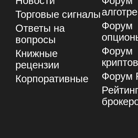
Новости
Форум
алготре
Торговые сигналы
Форум
Ответы на
опцион
вопросы
Форум
Книжные
крипто
рецензии
Форум 
Корпоративные
Рейтин
брокер