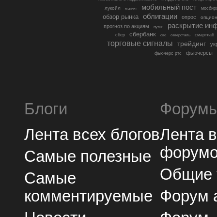
мобильный пост
лукойл
мосбир
магнит
облигации
обзор рынка
опрос
опцио
раскрытие ин
прогноз по акциям
путин
сбербанк
сбер
северсталь
смартлаб
сво
торговые сигналы
трейдинг
ук
фьючерсы
фьючерс ртс
Блоги
Форум
Лента всех блогов
Лента 
форум
Самые полезные
Общие
Самые
комментируемые
Форум 