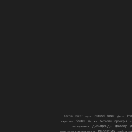
eurusd
forex
imo
bitcoin
brent
cnyrub
gbpusd
банки
биткоин
брокеры
биржа
аэрофлот
в
дивиденды
доллар
д
гмк норникель
индекс мб
инфляция
инвестиции в недвижимость