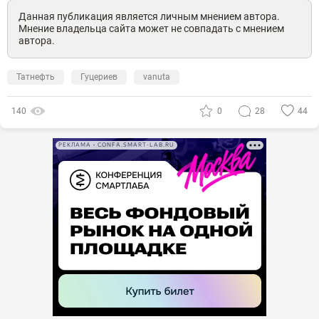
Данная публикация является личным мнением автора.
Мнение владельца сайта может не совпадать с мнением
автора.
Татнефть
Гуцериев
vanuta
140
0
28
44
РЕКЛАМА • CONFA.SMART-LAB.RU