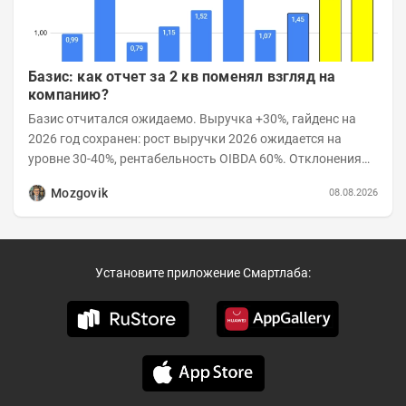
Базис: как отчет за 2 кв поменял взгляд на
компанию?
Базис отчитался ожидаемо. Выручка +30%, гайденс на
2026 год сохранен: рост выручки 2026 ожидается на
уровне 30-40%, рентабельность OIBDA 60%. Отклонения
значений отчета 2-го квартала от модели —...
Mozgovik
08.08.2026
Установите приложение Смартлаба: