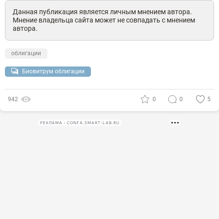
Данная публикация является личным мнением автора.
Мнение владельца сайта может не совпадать с мнением
автора.
облигации
Биовитрум облигации
942
0
0
5
РЕКЛАМА • CONFA.SMART-LAB.RU