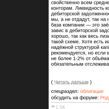
свойственно всем средн
конторам. Ликвидность к
дебиторской задолженнос
мы, а не отдадут, так на 
база компании — это за
завис в дебиторской зад
хорошо, так как весь ли
такой схеме. Хотя есть и
надёжной структурой кап
рекомендуется, но если 
не более 1-2% от объёма
обязательным отслежива
(
Читать дальше
)
спецраздел:
облигации
обсудить на форуме:
Род
1.5К