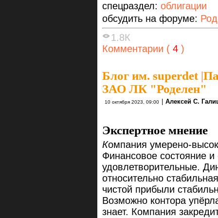
спецраздел:
облигации
обсудить на форуме:
Род
1.8К
Комментарии (
4
)
Блог им. superdet
|
Па
ЗАО ЛК "Роделен"
|
Алексей С. Гали
10 октября 2023, 09:00
Экспертное мнение
К
омпания умерено-высок
Финансовое состояние и
удовлетворительные. Ди
относительно стабильная
чистой прибыли стабильн
Возможно контора упёрла
знает. Компания закреди