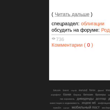
(
Читать дальше
)
спецраздел:
облигации
обсудить на форуме:
Род
736
Комментарии (
0
)
eurusd
forex
imo
bitcoin
brent
cnyrub
gbpusd
банки
биткоин
брокеры
биржа
аэрофлот
в
дивиденды
доллар
д
гмк норникель
индекс мб
инфляция
инвестиции в недвижимость
мобильный пост
лукойл
мосбир
магнит