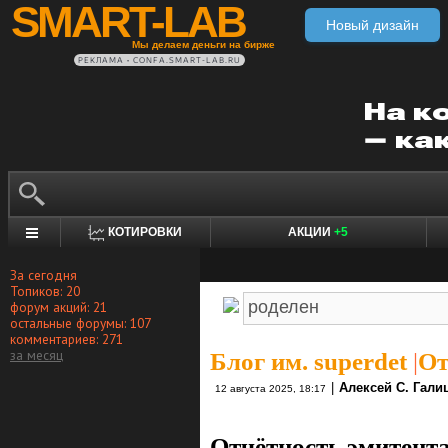
SMART-LAB
Новый дизайн
Мы делаем деньги на бирже
РЕКЛАМА • CONFA.SMART-LAB.RU
КОТИРОВКИ
АКЦИИ
+5
За сегодня
Топиков: 20
форум акций: 21
остальные форумы: 107
комментариев: 271
за месяц
Блог им. superdet
|
От
|
Алексей С. Гали
12 августа 2025, 18:17
Отчётность эмитент