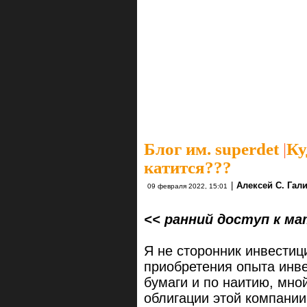
Блог им. superdet
|
Ку
катится???
|
Алексей С. Гал
09 февраля 2022, 15:01
<< ранний доступ к м
Я не сторонник инвестици
приобретения опыта инв
бумаги и по наитию, мно
облигации этой компани