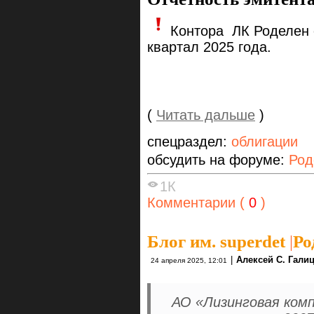
Контора ЛК Роделен о
квартал 2025 года.
(
Читать дальше
)
спецраздел:
облигации
обсудить на форуме:
Род
1К
Комментарии (
0
)
Блог им. superdet
|
Ро
|
Алексей С. Гали
24 апреля 2025, 12:01
АО «Лизинговая ком