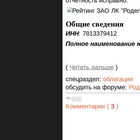
отчётность исправно.
Общие сведения
ИНН
: 7813379412
Полное наименование 
(
Читать дальше
)
спецраздел:
облигации
обсудить на форуме:
Род
908
Комментарии (
3
)