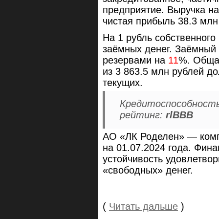
предприятие. Выручка на
чистая прибыль 38.3 млн
На 1 рубль собственного
заёмных денег. Заёмный
резервами на
11
%. Обща
из 3 863.5 млн рублей д
текущих.
Кредитоспособность
рейтинг:
rlBBB
АО «ЛК Роделен» — комп
на 01.07.2024 года. Фин
устойчивость удовлетвор
«свободных» денег.
(
Читать дальше
)