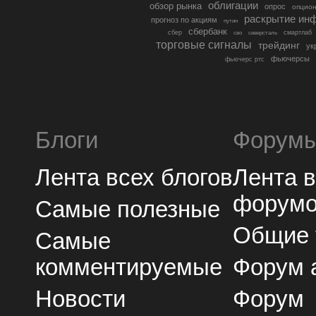
облигации
обзор рынка
опрос
опцио
раскрытие ин
прогноз по акциям
путин
сбербанк
сбер
северсталь
смартлаб
сво
торговые сигналы
трейдинг
ук
фьючерсы
фьючерс ртс
Блоги
Форум
Лента всех блогов
Лента 
форум
Самые полезные
Общие
Самые
комментируемые
Форум 
Новости
Форум