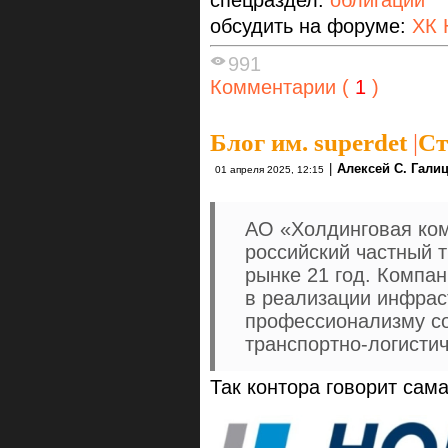
обсудить на форуме:
ХК 
991
Комментарии (
1
)
Блог им. superdet
|
Ст
|
Алексей С. Гали
01 апреля 2025, 12:15
АО «Холдинговая ко
российский частный 
рынке 21 год. Компа
в реализации инфрас
профессионализму со
транспортно-логистич
Так контора говорит сама