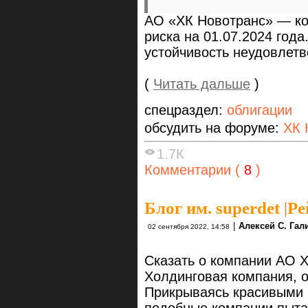
АО «ХК Новотранс» — ко
риска на 01.07.2024 год
устойчивость неудовлет
(
Читать дальше
)
спецраздел:
облигации
обсудить на форуме:
ХК 
1.7К
Комментарии (
8
)
Блог им. superdet
|
Ре
|
Алексей С. Гал
02 сентября 2022, 14:58
Сказать о компании АО 
Холдинговая компания, о
Прикрываясь красивыми 
подобные компании пыта