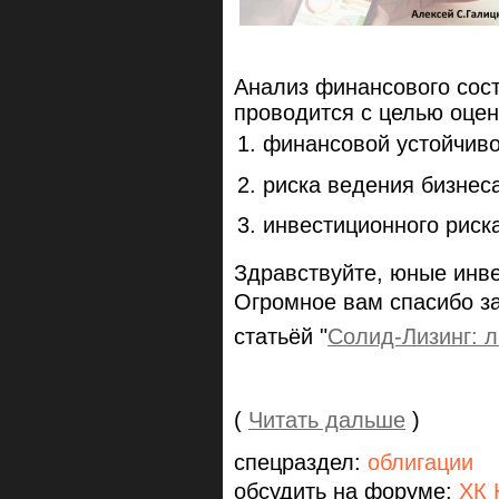
Анализ финансового сос
проводится с целью оцен
финансовой устойчиво
риска ведения бизнеса
инвестиционного риск
Здравствуйте, юные инв
Огромное вам спасибо з
статьёй "
Солид-Лизинг: л
(
Читать дальше
)
спецраздел:
облигации
обсудить на форуме:
ХК 