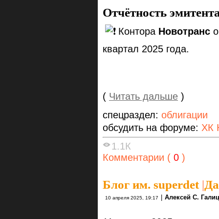
Отчётность эмитент
️Контора
Новотранс
о
квартал 2025 года.
(
Читать дальше
)
спецраздел:
облигации
обсудить на форуме:
ХК 
1.1К
Комментарии (
0
)
Блог им. superdet
|
Да
|
Алексей С. Гали
10 апреля 2025, 19:17