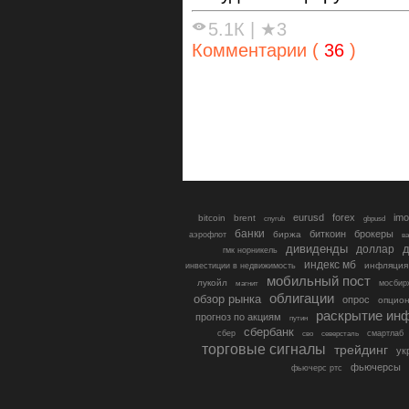
5.1К
|
★3
Комментарии (
36
)
eurusd
forex
imo
bitcoin
brent
cnyrub
gbpusd
банки
биткоин
брокеры
биржа
аэрофлот
в
дивиденды
доллар
д
гмк норникель
индекс мб
инфляция
инвестиции в недвижимость
мобильный пост
лукойл
мосбир
магнит
облигации
обзор рынка
опрос
опцио
раскрытие ин
прогноз по акциям
путин
сбербанк
сбер
северсталь
смартлаб
сво
торговые сигналы
трейдинг
ук
фьючерсы
фьючерс ртс