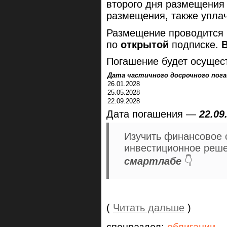
второго дня размещения 
размещения, также упла
Размещение проводится
по
открытой
подписке.
Погашение будет осущест
Дата частичного досрочного пог
26.01.2028
25.05.2028
22.09.2028
Дата погашения —
22.09
Изучить финансовое 
инвестиционное реш
смартлабе
👇
(
Читать дальше
)
спецраздел:
облигации