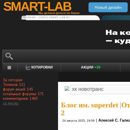
SMART-LAB
Новый дизайн
Мы делаем деньги на бирже
РЕКЛАМА • CONFA.SMART-LAB.RU
КОТИРОВКИ
АКЦИИ
+10
За сегодня
Топиков: 111
форум акций: 145
остальные форумы: 571
комментариев: 1463
за месяц
Блог им. superdet
|
От
2
|
Алексей С. Гали
24 августа 2025, 19:09