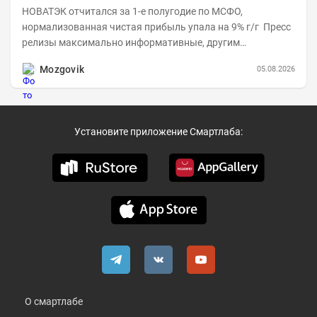
НОВАТЭК отчитался за 1-е полугодие по МСФО,
нормализованная чистая прибыль упала на 9% г/г Пресс
релизы максимально информативные, другим
компаниям в пример (тем более много цифр...
Mozgovik
05.08.2026
Установите приложение Смартлаба:
О смартлабе