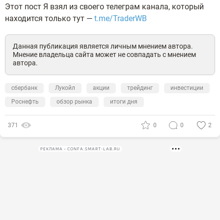
Этот пост Я взял из своего телеграм канала, который
находится только тут —
t.me/TraderWB
Данная публикация является личным мнением автора.
Мнение владельца сайта может не совпадать с мнением
автора.
сбербанк
Лукойл
акции
трейдинг
инвестиции
Роснефть
обзор рынка
итоги дня
371
0
0
2
РЕКЛАМА • CONFA.SMART-LAB.RU