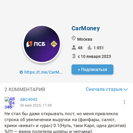
CarMoney
Москва
48
1 051
с 10 января 2023
+ Подписаться
https://t.me/CarMoney_Invest
Сначала старые
2 КОММЕНТАРИЯ
АВС4045
30 мая 2025, 17:38
Не стал бы даже открывать пост, но меня привлекла
строка об увеличении выручки на (фанфары, салют,
крики «виват» и «ура») 0.1(Нуль, таки Карл, одна десятая)
%(!!! — вверх полетели шляпы и чепчики).