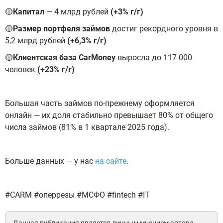
🟡
Капитал
— 4 млрд рублей
(+3% г/г)
🟡
Размер портфеля займов
достиг рекордного уровня в
5,2 млрд рублей
(+6,3% г/г)
🟡
Клиентская база
CarMoney
выросла до 117 000
человек
(+23% г/г)
Большая часть займов по-прежнему оформляется
онлайн — их доля стабильно превышает 80% от общего
числа займов (81% в 1 квартале 2025 года).
Больше данных — у нас
на сайте
.
#CARM #оперрезы #МСФО #fintech #IT