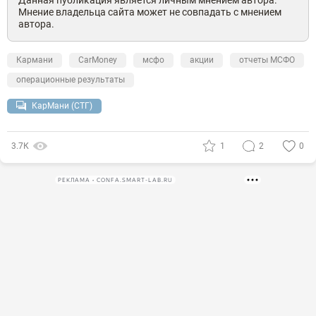
Данная публикация является личным мнением автора.
Мнение владельца сайта может не совпадать с мнением
автора.
Кармани
CarMoney
мсфо
акции
отчеты МСФО
операционные результаты
КарМани (СТГ)
3.7К
1
2
0
РЕКЛАМА • CONFA.SMART-LAB.RU