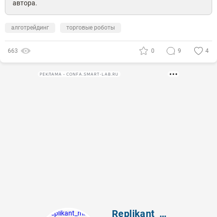
автора.
алготрейдинг
торговые роботы
663
0
9
4
РЕКЛАМА • CONFA.SMART-LAB.RU
Replikant_mih