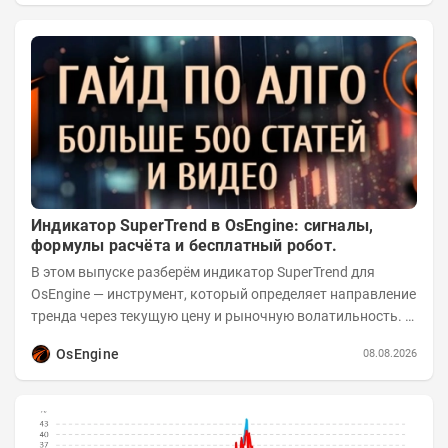
Индикатор SuperTrend в OsEngine: сигналы,
формулы расчёта и бесплатный робот.
В этом выпуске разберём индикатор SuperTrend для
OsEngine — инструмент, который определяет направление
тренда через текущую цену и рыночную волатильность. В
отличие от сложных осцилляторов, он...
OsEngine
08.08.2026