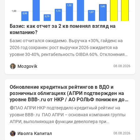
Базис: как отчет за 2 кв поменял взгляд на
компанию?
Базис отчитался ожидаемо. Выручка +30%, гайденс на
2026 год сохранен: рост выручки 2026 ожидается на
уровне 30-40%, рентабельность OIBDA 60%. Отклонения
значений отчета 2-го квартала от модели —...
Mozgovik
08.08.2026
Обновление кредитных рейтингов в ВДО и
розничных облигациях (АПРИ подтвержден на
уровне BBB-.ru от НКР / АО РОЛЬФ понижен до
А-(RU) / Элит Строй присвоен на уровне BBB.ru)
🟢ПАО АПРИ НКР подтвердило кредитный рейтинг на
уровне BBB-.ru ПАО АПРИ – основная компания группы
АПРИ, выполняющая функции девелопера при
реализации проектов. Группа с 2014 года...
Иволга Капитал
08.08.2026