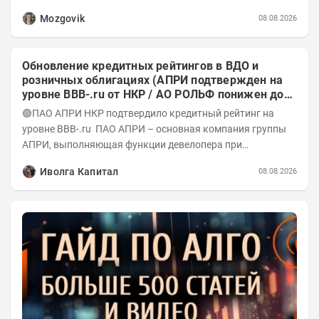
значений отчета 2-го квартала от модели —...
Mozgovik
08.08.2026
Обновление кредитных рейтингов в ВДО и
розничных облигациях (АПРИ подтвержден на
уровне BBB-.ru от НКР / АО РОЛЬФ понижен до
А-(RU) / Элит Строй присвоен на уровне BBB.ru)
🟢ПАО АПРИ НКР подтвердило кредитный рейтинг на
уровне BBB-.ru ПАО АПРИ – основная компания группы
АПРИ, выполняющая функции девелопера при
реализации проектов. Группа с 2014 года...
Иволга Капитал
08.08.2026