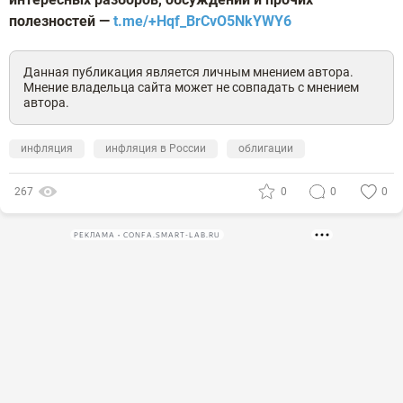
полезностей —
t.me/+Hqf_BrCvO5NkYWY6
Данная публикация является личным мнением автора.
Мнение владельца сайта может не совпадать с мнением
автора.
инфляция
инфляция в России
облигации
267
0
0
0
РЕКЛАМА • CONFA.SMART-LAB.RU