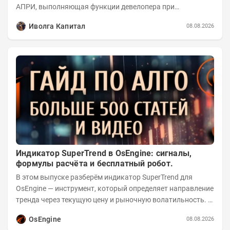
АПРИ, выполняющая функции девелопера при
реализации проектов. Группа с 2014 года...
Иволга Капитал
08.08.2026
Индикатор SuperTrend в OsEngine: сигналы,
формулы расчёта и бесплатный робот.
В этом выпуске разберём индикатор SuperTrend для
OsEngine — инструмент, который определяет направление
тренда через текущую цену и рыночную волатильность. В
отличие от сложных осцилляторов, он...
OsEngine
08.08.2026