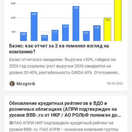
Базис: как отчет за 2 кв поменял взгляд на
компанию?
Базис отчитался ожидаемо. Выручка +30%, гайденс на
2026 год сохранен: рост выручки 2026 ожидается на
уровне 30-40%, рентабельность OIBDA 60%. Отклонения
значений отчета 2-го квартала от модели —...
Mozgovik
08.08.2026
Обновление кредитных рейтингов в ВДО и
розничных облигациях (АПРИ подтвержден на
уровне BBB-.ru от НКР / АО РОЛЬФ понижен до
А-(RU) / Элит Строй присвоен на уровне BBB.ru)
🟢ПАО АПРИ НКР подтвердило кредитный рейтинг на
уровне BBB-.ru ПАО АПРИ – основная компания группы