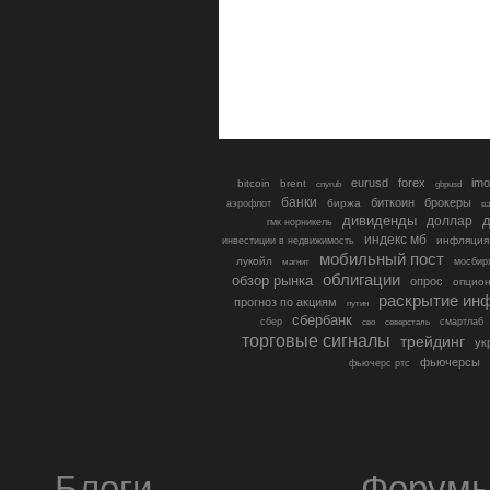
eurusd
forex
imo
bitcoin
brent
cnyrub
gbpusd
банки
биткоин
брокеры
биржа
аэрофлот
в
дивиденды
доллар
д
гмк норникель
индекс мб
инфляция
инвестиции в недвижимость
мобильный пост
лукойл
мосбир
магнит
облигации
обзор рынка
опрос
опцио
раскрытие ин
прогноз по акциям
путин
сбербанк
сбер
северсталь
смартлаб
сво
торговые сигналы
трейдинг
ук
фьючерсы
фьючерс ртс
Блоги
Форум