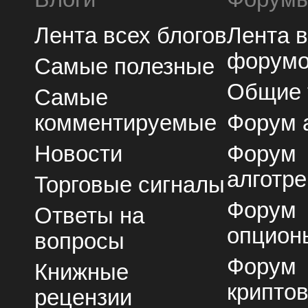
Лента всех блогов
Лента 
форум
Самые полезные
Общие
Самые
комментируемые
Форум 
Новости
Форум
алготре
Торговые сигналы
Форум
Ответы на
опцион
вопросы
Форум
Книжные
крипто
рецензии