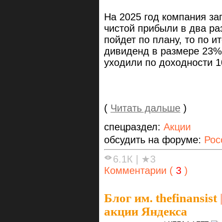
На 2025 год компания з
чистой прибыли в два ра
пойдет по плану, то по и
дивиденд в размере 23% 
уходили по доходности 1
(
Читать дальше
)
спецраздел:
Акции
обсудить на форуме:
Рос
6.1К
|
★3
Комментарии (
3
)
Блог им. thefinansist
акции Яндекса