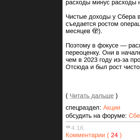
расходы минус расходы н
Чистые доходы у Сбера в 
съедается ростом опера
месяцев 🫣).
Поэтому в фокусе — рас
переоценку. Они в начал
чем в 2023 году из-за п
Отсюда и был рост чисто
(
Читать дальше
)
спецраздел:
Акции
обсудить на форуме:
Сбе
4.1К
Комментарии (
24
)