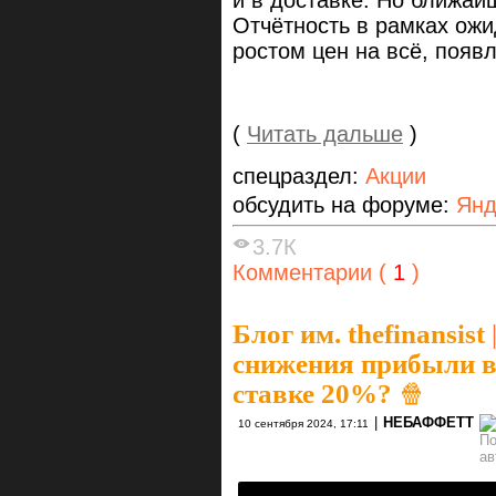
и в доставке. Но ближайш
Отчётность в рамках ожи
ростом цен на всё, поя
(
Читать дальше
)
спецраздел:
Акции
обсудить на форуме:
Янд
3.7К
Комментарии (
1
)
Блог им. thefinansist
снижения прибыли в 
ставке 20%? 🍿
|
НЕБАФФЕТТ
10 сентября 2024, 17:11