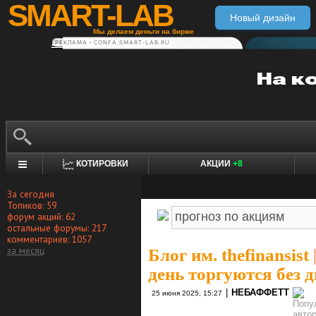
SMART-LAB
Новый дизайн
Мы делаем деньги на бирже
РЕКЛАМА • CONFA.SMART-LAB.RU
КОТИРОВКИ
АКЦИИ
+8
За сегодня
Топиков: 59
форум акций: 62
остальные форумы: 217
комментариев: 1057
за месяц
Блог им. thefinansist
день торгуются без 
|
НЕБАФФЕТТ
25 июня 2025, 15:27