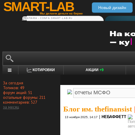
SMART-LAB
Новый дизайн
Мы делаем деньги на бирже
РЕКЛАМА • CONFA.SMART-LAB.RU
КОТИРОВКИ
АКЦИИ
+9
За сегодня
Топиков: 49
форум акций: 51
остальные форумы: 211
комментариев: 527
за месяц
Блог им. thefinansist
|
НЕБАФФЕТТ
13 ноября 2025, 14:17