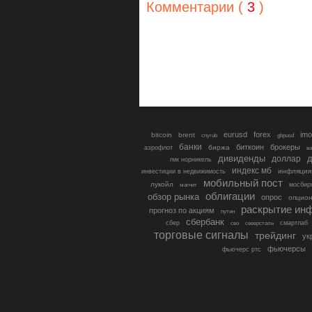
Комментарии (
3
)
eurusd
forex
imo
bitcoin
brent
cnyrub
gbpusd
банки
биткоин
брокеры
биржа
аэрофлот
в
дивиденды
доллар
д
гмк норникель
индекс мб
инфляция
инвестиции в недвижимость
мобильный пост
лукойл
мосбир
магнит
облигации
обзор рынка
опрос
опцио
раскрытие ин
прогноз по акциям
путин
сбербанк
сбер
северсталь
смартлаб
сво
торговые сигналы
трейдинг
ук
фьючерсы
фьючерс ртс