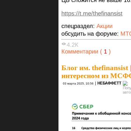
https://t.me/thefinansist
спецраздел:
Акции
обсудить на форуме:
МТ
4.2К
Комментарии (
1
)
Блог им. thefinansist
интересном из МСФО
|
НЕБАФФЕТТ
03 марта 2025, 10:56