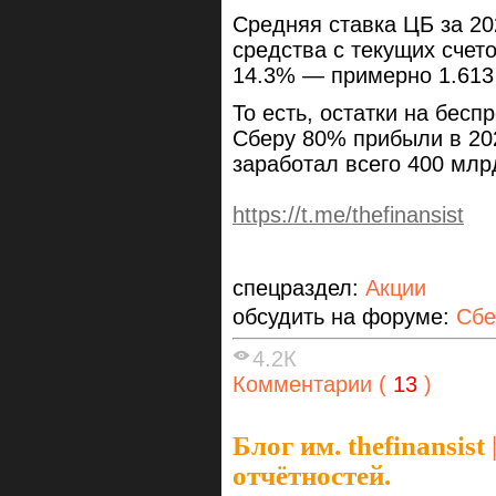
Средняя ставка ЦБ за 20
средства с текущих счет
14.3% — примерно 1.613 
То есть, остатки на бес
Сберу 80% прибыли в 202
заработал всего 400 млр
https://t.me/thefinansist
спецраздел:
Акции
обсудить на форуме:
Сбе
4.2К
Комментарии (
13
)
Блог им. thefinansist
отчётностей.