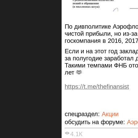
По дивполитике Аэрофло
чистой прибыли, но из-з
госкомпания в 2016, 201
Если и на этот год закл
за полугодие заработал 
Такими темпами ФНБ отоб
лет 🫶
https://t.me/thefinansist
спецраздел:
Акции
обсудить на форуме:
Аэр
4.1К