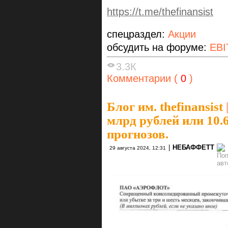
https://t.me/thefinansist
спецраздел:
Акции
обсудить на форуме:
EBI
3.3К
Комментарии (
0
)
Блог им. thefinansist
млрд рублей или 10.
прогнозов.
|
НЕБАФФЕТТ
29 августа 2024, 12:31