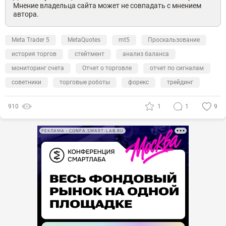
Мнение владельца сайта может не совпадать с мнением
автора.
Meta Trader 5
MetaQuotes
mt5
Проскальзование
история торгов
стейтмент
анализ баланса
мониторинг счета
Отчет о торговле
отчет по сигналам
советники
торговые роботы
форекс
трейдинг
910
1
1
9
РЕКЛАМА • CONFA.SMART-LAB.RU