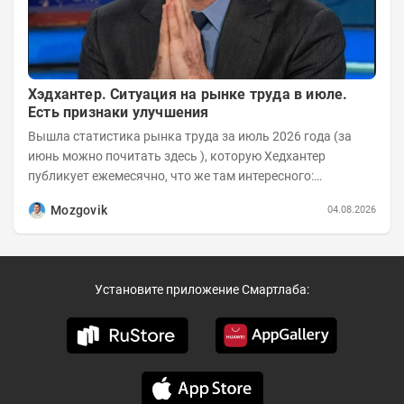
Хэдхантер. Ситуация на рынке труда в июле.
Есть признаки улучшения
Вышла статистика рынка труда за июль 2026 года (за
июнь можно почитать здесь ), которую Хедхантер
публикует ежемесячно, что же там интересного:
Динамика hh.индекса с 2022 года:
Mozgovik
04.08.2026
Установите приложение Смартлаба: