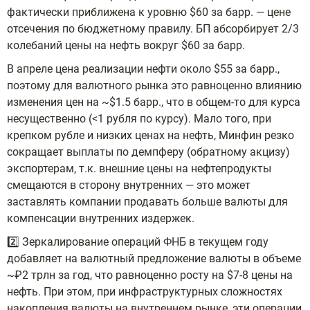
фактически приближена к уровню $60 за барр. — цене
отсечения по бюджетному правилу. БП абсорбирует 2/3
колебаний цены на нефть вокруг $60 за барр.
В апреле цена реализации нефти около $55 за барр.,
поэтому для валютного рынка это равноценно влиянию
изменения цен на ~$1.5 барр., что в общем-то для курса
несущественно (<1 рубля по курсу). Мало того, при
крепком рубле и низких ценах на нефть, Минфин резко
сокращает выплаты по демпферу (обратному акцизу)
экспортерам, т.к. внешние цены на нефтепродукты
смещаются в сторону внутренних — это может
заставлять компании продавать больше валюты для
компенсации внутренних издержек.
2️⃣ Зеркалирование операций ФНБ в текущем году
добавляет на валютный предложение валюты в объеме
~₽2 трлн за год, что равноценно росту на $7-8 цены на
нефть. При этом, при инфраструктурных сложностях
накопления валюты на внутреннем рынке, эти операции