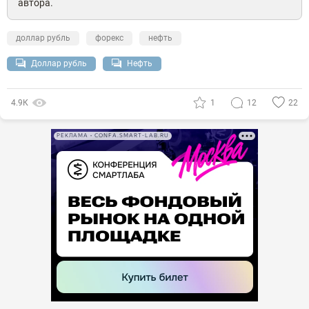
автора.
доллар рубль
форекс
нефть
Доллар рубль
Нефть
4.9К
1
12
22
РЕКЛАМА • CONFA.SMART-LAB.RU