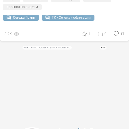
прогноз по акциям
Сегежа Групп
ГК «Сегежа» облигации
3.2К
1
0
17
РЕКЛАМА • CONFA.SMART-LAB.RU