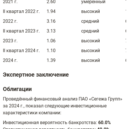
2021 г.
2.60
умеренный
1
II квартал 2022 г.
1.94
высокий
1
2022 г.
3.16
средний
6
II квартал 2023 г.
3.13
средний
6
2023 г.
1.06
высокий
7
II квартал 2024 г.
1.10
высокий
7
2024 г.
1.39
высокий
6
Экспертное заключение
Облигации
Проведённый финансовый анализ ПАО «Сегежа Групп»
за 2024 г., показал следующие инвестиционные
характеристики компании:
Инвестиционная вероятность банкротства:
60.0%