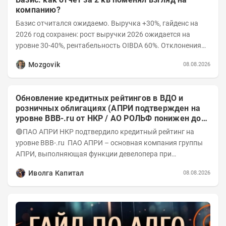
компанию?
Базис отчитался ожидаемо. Выручка +30%, гайденс на
2026 год сохранен: рост выручки 2026 ожидается на
уровне 30-40%, рентабельность OIBDA 60%. Отклонения
значений отчета 2-го квартала от модели —...
Mozgovik
08.08.2026
Обновление кредитных рейтингов в ВДО и
розничных облигациях (АПРИ подтвержден на
уровне BBB-.ru от НКР / АО РОЛЬФ понижен до
А-(RU) / Элит Строй присвоен на уровне BBB.ru)
🟢ПАО АПРИ НКР подтвердило кредитный рейтинг на
уровне BBB-.ru ПАО АПРИ – основная компания группы
АПРИ, выполняющая функции девелопера при
реализации проектов. Группа с 2014 года...
Иволга Капитал
08.08.2026