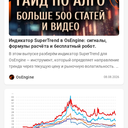
Индикатор SuperTrend в OsEngine: сигналы,
формулы расчёта и бесплатный робот.
В этом выпуске разберём индикатор SuperTrend для
OsEngine — инструмент, который определяет направление
тренда через текущую цену и рыночную волатильность. В
отличие от сложных осцилляторов, он...
OsEngine
08.08.2026