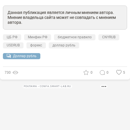
Данная публикация является личным мнением автора.
Мнение владельца сайта может не совпадать с мнением
автора.
ЦБ РФ
Минфин РФ
бюджетное правило
CNYRUB
USDRUB
форекс
доллар рубль
Доллар рубль
730
0
0
5
РЕКЛАМА • CONFA.SMART-LAB.RU