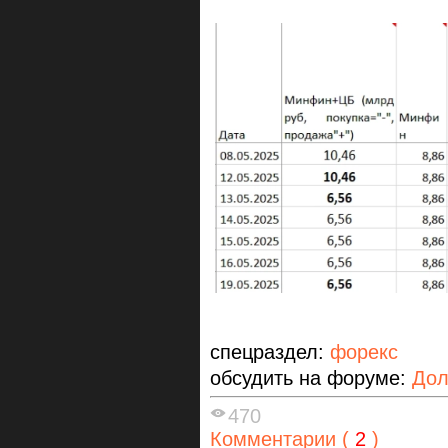
спецраздел:
форекс
обсудить на форуме:
Дол
470
Комментарии (
2
)