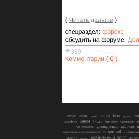
(
Читать дальше
)
спецраздел:
форекс
обсудить на форуме:
Дол
389
Комментарии (
0
)
eurusd
forex
imo
bitcoin
brent
cnyrub
gbpusd
банки
биткоин
брокеры
биржа
аэрофлот
в
дивиденды
доллар
д
гмк норникель
индекс мб
инфляция
инвестиции в недвижимость
мобильный пост
лукойл
мосбир
магнит