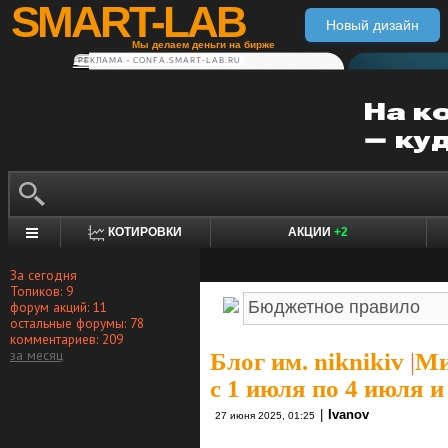
SMART-LAB
Новый дизайн
Мы делаем деньги на бирже
РЕКЛАМА • CONFA.SMART-LAB.RU
КОТИРОВКИ
АКЦИИ
+2
За сегодня
Топиков: 9
форум акций: 11
остальные форумы: 78
комментариев: 209
за месяц
Блог им. niknikiv
|
Ми
с 1 июля по 4 июля и 
|
Ivanov
27 июня 2025, 01:25