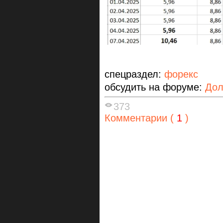
спецраздел:
форекс
обсудить на форуме:
Дол
373
Комментарии (
1
)