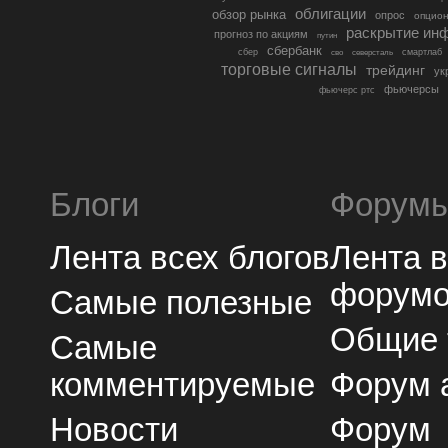
облигации
обзор рынка
опрос
опцио
раскрытие ин
прогноз по акциям
путин
сбербанк
сбер
северсталь
смартлаб
сво
торговые сигналы
трейдинг
ук
фьючерсы
фьючерс ртс
Блоги
Форум
Лента всех блогов
Лента 
форум
Самые полезные
Общие
Самые
комментируемые
Форум 
Новости
Форум