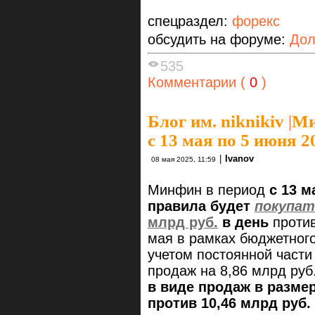
спецраздел:
форекс
обсудить на форуме:
Дол
535
Комментарии (
0
)
Блог им. niknikiv
|
Ми
с 13 мая по 5 июня 20
|
Ivanov
08 мая 2025, 11:59
Минфин в период
с 13 м
правила будет
покупат
млрд руб.
в день
против
мая в рамках бюджетног
учетом постоянной части 
продаж на 8,86 млрд руб
в виде продаж в размер
против
10,46
млрд руб.