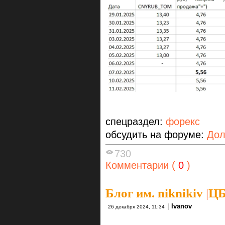
спецраздел:
форекс
обсудить на форуме:
Дол
730
Комментарии (
0
)
Блог им. niknikiv
|
ЦБ
|
Ivanov
26 декабря 2024, 11:34