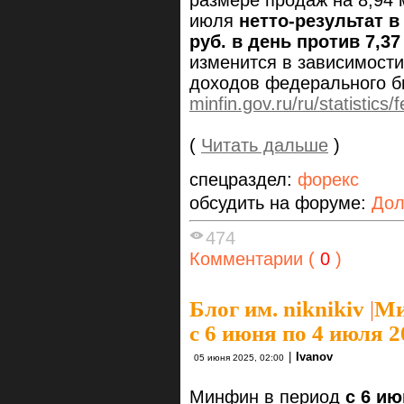
размере продаж на 8,94 
июля
нетто-результат в
руб. в день против
7,37
изменится в зависимост
доходов федерального б
minfin.gov.ru/ru/statistics/f
(
Читать дальше
)
спецраздел:
форекс
обсудить на форуме:
Дол
474
Комментарии (
0
)
Блог им. niknikiv
|
Ми
с 6 июня по 4 июля 20
|
Ivanov
05 июня 2025, 02:00
Минфин в период
с 6 и