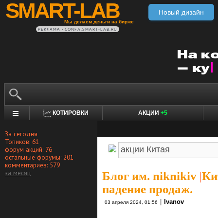
SMART-LAB
Новый дизайн
Мы делаем деньги на бирже
РЕКЛАМА • CONFA.SMART-LAB.RU
КОТИРОВКИ
АКЦИИ
+5
За сегодня
Топиков: 61
форум акций: 76
остальные форумы: 201
комментариев: 579
за месяц
Блог им. niknikiv
|
Ки
падение продаж.
|
Ivanov
03 апреля 2024, 01:56