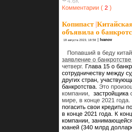
4.6К
Комментарии (
2
)
Копипаст
|
Китайская
объявила о банкротс
|
Ivanov
18 августа 2023, 18:58
Попавший в беду китай
заявление о банкротстве
четверг.
Глава 15 о банк
сотрудничеству между с
других стран, участвующ
банкротства.
Это произо
компании,
застройщика
мире, в конце 2021 года.
погасить свои кредиты п
в конце 2021 года.
К кон
компании, занимающейся
юаней (340 млрд доллар