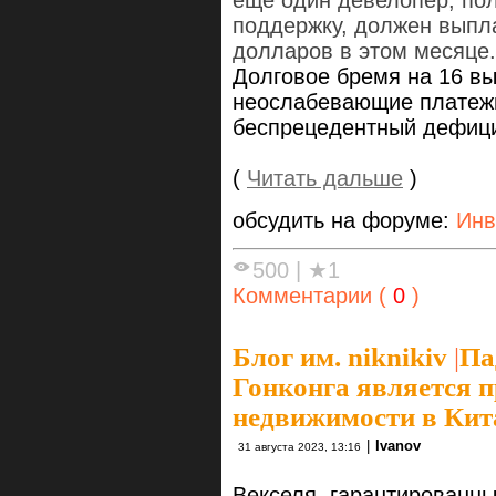
еще один девелопер, по
поддержку, должен
выпл
долларов в этом месяце.
Долговое бремя на 16 в
неослабевающие платежн
беспрецедентный дефиц
(
Читать дальше
)
обсудить на форуме:
Инв
500
|
★1
Комментарии (
0
)
Блог им. niknikiv
|
Па
Гонконга является 
недвижимости в Кит
|
Ivanov
31 августа 2023, 13:16
Векселя, гарантированн