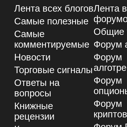
Лента всех блогов
Лента 
форум
Самые полезные
Общие
Самые
комментируемые
Форум 
Новости
Форум
алготре
Торговые сигналы
Форум
Ответы на
опцион
вопросы
Форум
Книжные
крипто
рецензии
Форум 