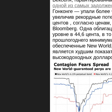
одной из
самых задолже
Гонконге
— упали более 
увеличив рекордные пот
центов
, согласно ценам
Bloomberg.
Одна
облигац
уровне в 44,6 цента, в т
прошлогоднего минимум
обеспеченные New World,
является худшим показа
высокодоходных долларо