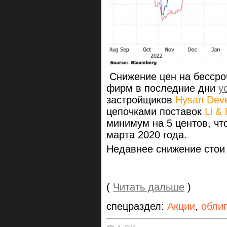
Снижение цен на бессро
фирм
в последние дни
у
застройщиков
Hysan Dev
цепочками поставок
Li &
минимум на 5 центов, чт
марта 2020 года.
Недавнее снижение стои
(
Читать дальше
)
спецраздел:
Акции
,
обли