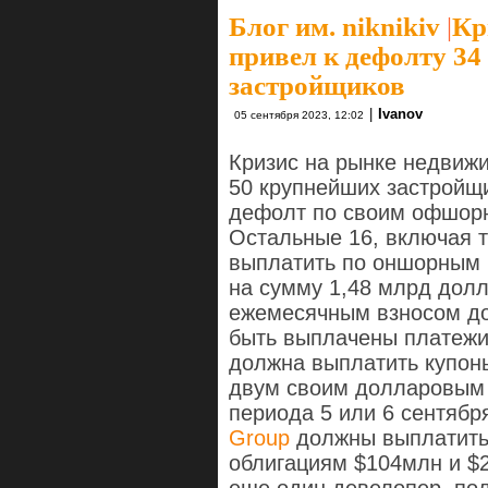
Блог им. niknikiv
|
Кр
привел к дефолту 34
застройщиков
|
Ivanov
05 сентября 2023, 12:02
Кризис на рынке недвижи
50
крупнейших застройщи
дефолт по своим офшорн
Остальные 16, включая т
выплатить по оншорным
на сумму 1,48 млрд дол
ежемесячным взносом до
быть выплачены платеж
должна выплатить купон
двум своим долларовым 
периода 5 или 6 сентябр
Group
должны выплатит
облигациям $104млн и $