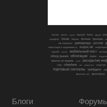
eurusd
forex
imo
bitcoin
brent
cnyrub
gbpusd
банки
биткоин
брокеры
биржа
аэрофлот
в
дивиденды
доллар
д
гмк норникель
индекс мб
инфляция
инвестиции в недвижимость
мобильный пост
лукойл
мосбир
магнит
облигации
обзор рынка
опрос
опцио
раскрытие ин
прогноз по акциям
путин
сбербанк
сбер
северсталь
смартлаб
сво
торговые сигналы
трейдинг
ук
фьючерсы
фьючерс ртс
Блоги
Форум