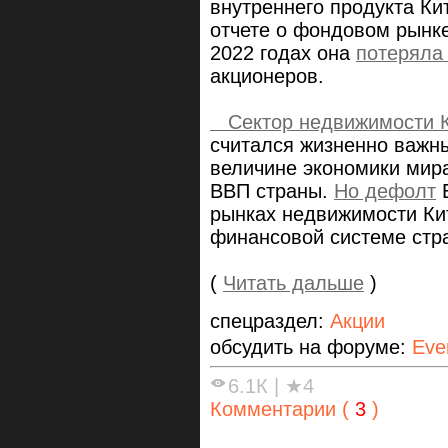
внутреннего продукта Ки
отчете о фондовом рынке
2022 годах она
потеряла
акционеров.
Сектор недвижимости 
считался
жизненно важны
величине экономики мира
ВВП страны.
Но дефолт
E
рынках недвижимости Ки
финансовой системе стр
(
Читать дальше
)
спецраздел:
Акции
обсудить на форуме:
Eve
6.1К
|
★4
Комментарии (
3
)