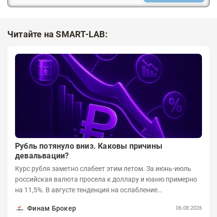
Читайте на SMART-LAB:
Рубль потянуло вниз. Каковы причины
девальвации?
Курс рубля заметно слабеет этим летом. За июнь-июль
российская валюта просела к доллару и юаню примерно
на 11,5%. В августе тенденция на ослабление
продолжается. Причем усилило давление...
Финам Брокер
06.08.2026