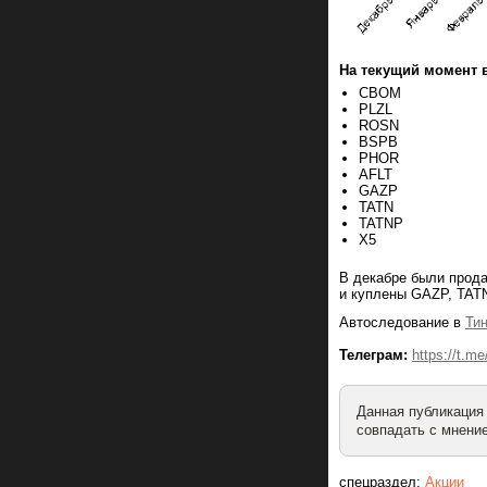
На текущий момент 
CBOM
PLZL
ROSN
BSPB
PHOR
AFLT
GAZP
TATN
TATNP
X5
В декабре были прода
и куплены GAZP, TAT
Автоследование в
Ти
Телеграм:
https://t.m
Данная публикация
совпадать с мнение
спецраздел:
Акции