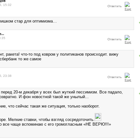
цов
5, 15:32
Ответить
лишком стар для оптимизма…
...
3:35
Ответить
т, ракета! что-то под ковром у политиканов происходит. вижу
 сбербанк то же самое
5, 23:38
Ответить
 перед 20-м декабря у всех был жуткий пессимизм. Все падало,
озвратно. И фон новостной такой же унылый...
ие, что сейчас такая же ситуация, только наоборот.
оре. Мелкие ставки, чтобы взгляд сосредоточить.
о все чаще вспоминаю с его громогласным «НЕ ВЕРЮ!!!»