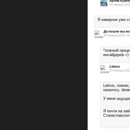
Артём Кузне
16 января 202
Я наверное уже с
Да пошли вы все
15 января 2025, 2
*ложный процен
инсайдеров =)
Lekrus
15 января 202
Lekrus, помню,
казалось, безв
У меня ощущен
Я почти на заб
Станиславског