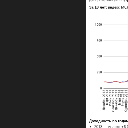
За 10 лет:
индекс MCF
Доходность по годам
2013 — индекс +6,