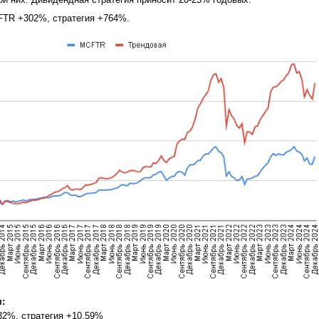
TR +302%, стратегия +764%.
:
32%, стратегия +10,59%