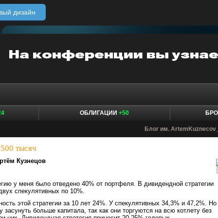
вый дизайн
24
ОБЛИГАЦИИ
+50
БР
Блог им. ArtemKuznecov
 500 тысяч
ртём Кузнецов
гию у меня было отведено 40% от портфеля. В дивидендной стратегии
двух спекулятивных по 10%.
ость этой стратегии за 10 лет 24%. У спекулятивных 34,3% и 47,2%. Но
у засунуть больше капитала, так как они торгуются на всю котлету без
и них. Дивидендная стратегия приносит 20-25% годовых.