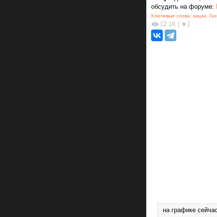
обсудить на форуме:
Ключевые слова:
акции
,
Га
12.1К
|
★1
на графике сейчас