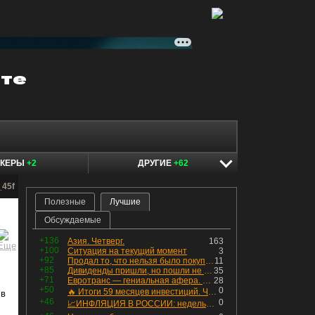
ОКЕРЫ
+2
ДРУГИЕ
+62
_45f
Полезные
Лучшие
Обсуждаемые
+136
Азия. Четверг.
163
+100
Ситуация на текущий момент
3
+92
Продал то, что нельзя было покупать. Изменения в портфеле
11
+85
Дивиденды пришли, но пошли не туда
35
+71
Евротранс — гениальная афера. Собрал с инвесторов денег, выплатил дивидендов больше текущей капитализации и ушёл в дефолт
28
+50
0
🔥 Итоги 59 месяцев инвестиций. Что произошло с портфелем и мои дальнейшие действия. Капитал – ₽2,364 млн
 в
+46
0
📈ИНФЛЯЦИЯ В РОССИИ: недельная дефляция, но в годовом выражении рост 😢