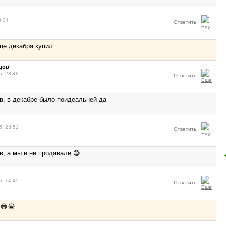
3:34
Ответить
нце декабря купил
цов
5, 23:48
Ответить
в, в декабре было поидеальней да
5, 23:51
Ответить
в, а мы и не продавали 😅
5, 14:45
Ответить
😂😂