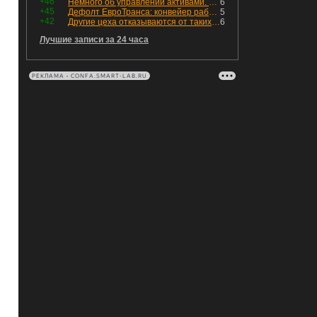
+46
Немного об управлении активами. Для заинтересованных
6
+45
Дефолт ЕвроТранса: конвейер работает исправно
5
+42
Другие цеха отказываются от таких деталей — а мы построили на них производство с оборотом 70 млн
6
Лучшие записи за 24 часа
РЕКЛАМА • CONFA.SMART-LAB.RU