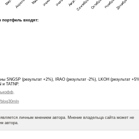
в портфель входят:
ны SNGSP (результат +2%), IRAO (результат -2%), LKOH (результат +5
N и TATNP.
нькофф
.
e/blog30mln
 является личным мнением автора. Мнение владельца сайта может не
м автора.