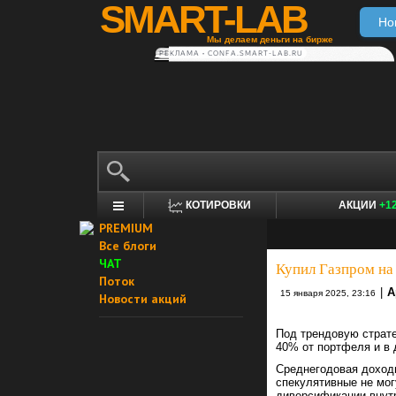
SMART-LAB
Но
Мы делаем деньги на бирже
РЕКЛАМА • CONFA.SMART-LAB.RU
КОТИРОВКИ
АКЦИИ
+1
PREMIUM
Все блоги
ЧАТ
Купил Газпром на
Поток
|
А
15 января 2025, 23:16
Новости акций
Под трендовую страте
40% от портфеля и в 
Среднегодовая доходн
спекулятивные не мог
диверсификации внутр