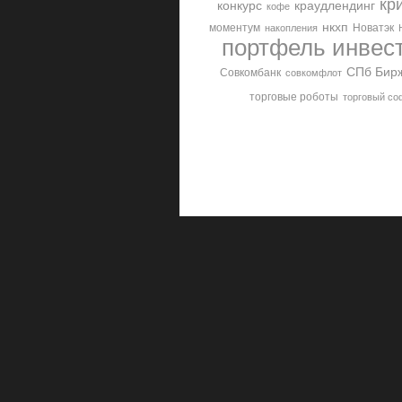
кр
конкурс
краудлендинг
кофе
нкхп
моментум
Новатэк
накопления
портфель инвес
СПб Бир
Совкомбанк
совкомфлот
торговые роботы
торговый со