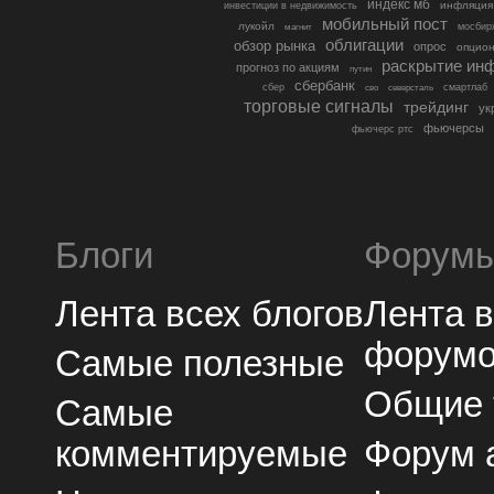
индекс мб
инфляция
инвестиции в недвижимость
мобильный пост
лукойл
мосбир
магнит
облигации
обзор рынка
опрос
опцио
раскрытие ин
прогноз по акциям
путин
сбербанк
сбер
северсталь
смартлаб
сво
торговые сигналы
трейдинг
ук
фьючерсы
фьючерс ртс
Блоги
Форум
Лента всех блогов
Лента 
форум
Самые полезные
Общие
Самые
комментируемые
Форум 