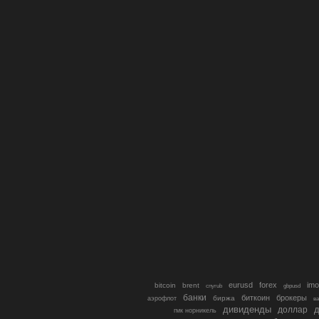
eurusd
forex
imo
bitcoin
brent
cnyrub
gbpusd
банки
биткоин
брокеры
биржа
аэрофлот
в
дивиденды
доллар
д
гмк норникель