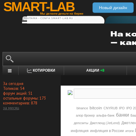
SMART-LAB
Новый дизайн
Мы делаем деньги на бирже
РЕКЛАМА • CONFA.SMART-LAB.RU
КОТИРОВКИ
АКЦИИ
+8
За сегодня
Топиков: 54
форум акций: 51
остальные форумы: 173
комментариев: 878
за месяц
bitcoin
binance
CNYRUB
IPO
IPO 2
банки
алор брокер
альфа-банк
Баш
Джетлен
депозиты
Джетленд (JetLend)
инфляция
инфляция в России
итоги