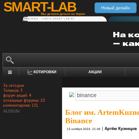
SMART-LAB
Новый дизайн
Мы делаем деньги на бирже
РЕКЛАМА • CONFA.SMART-LAB.RU
КОТИРОВКИ
АКЦИИ
За сегодня
Топиков: 3
форум акций: 4
остальные форумы: 10
комментариев: 131
за месяц
Блог им. ArtemKuzn
Binance
|
Артём Кузнецов
13 ноября 2024, 21:46