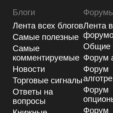
Блоги
Форум
Лента всех блогов
Лента 
форум
Самые полезные
Общие
Самые
комментируемые
Форум 
Новости
Форум
алготре
Торговые сигналы
Форум
Ответы на
опцион
вопросы
Форум
Книжные