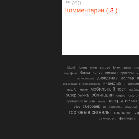
760
Комментарии (
3
)
eurusd
forex
imo
bitcoin
brent
cnyrub
gbpusd
банки
биткоин
брокеры
биржа
аэрофлот
в
дивиденды
доллар
д
гмк норникель
индекс мб
инфляция
инвестиции в недвижимость
мобильный пост
лукойл
мосбир
магнит
облигации
обзор рынка
опрос
опцио
раскрытие ин
прогноз по акциям
путин
сбербанк
сбер
северсталь
смартлаб
сво
торговые сигналы
трейдинг
ук
фьючерсы
фьючерс ртс