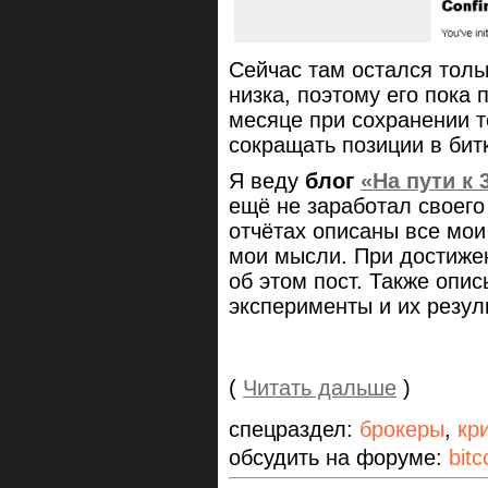
Сейчас там остался толь
низка, поэтому его пока
месяце при сохранении 
сокращать позиции в бит
Я веду
блог
«На пути к
ещё не заработал своег
отчётах описаны все мои
мои мысли. При достиже
об этом пост. Также опи
эксперименты и их резул
(
Читать дальше
)
спецраздел:
брокеры
,
кр
обсудить на форуме:
bitc