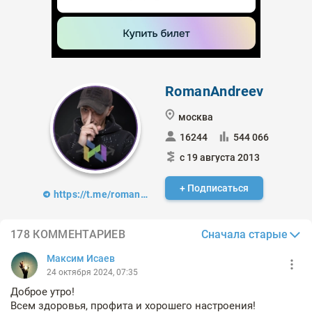
RomanAndreev
москва
16244
544 066
с 19 августа 2013
+ Подписаться
https://t.me/romanandreev_trader
Сначала старые
178 КОММЕНТАРИЕВ
Максим Исаев
24 октября 2024, 07:35
Доброе утро!
Всем здоровья, профита и хорошего настроения!