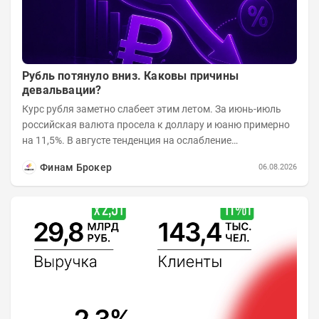
Рубль потянуло вниз. Каковы причины
девальвации?
Курс рубля заметно слабеет этим летом. За июнь-июль
российская валюта просела к доллару и юаню примерно
на 11,5%. В августе тенденция на ослабление
продолжается. Причем усилило давление...
Финам Брокер
06.08.2026