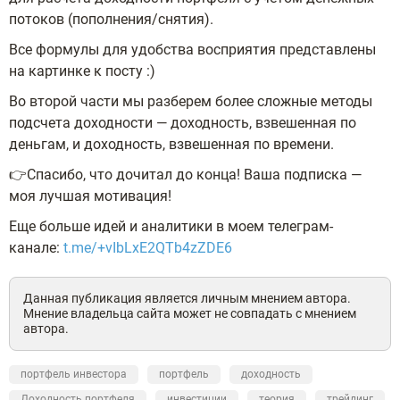
потоков (пополнения/снятия).
Все формулы для удобства восприятия представлены
на картинке к посту :)
Во второй части мы разберем более сложные методы
подсчета доходности — доходность, взвешенная по
деньгам, и доходность, взвешенная по времени.
👉Спасибо, что дочитал до конца! Ваша подписка —
моя лучшая мотивация!
Еще больше идей и аналитики в моем телеграм-
канале:
t.me/+vIbLxE2QTb4zZDE6
Данная публикация является личным мнением автора.
Мнение владельца сайта может не совпадать с мнением
автора.
портфель инвестора
портфель
доходность
Доходность портфеля
инвестиции
теория
трейдинг