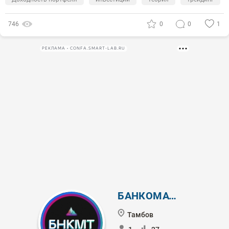
746
0
0
1
РЕКЛАМА • CONFA.SMART-LAB.RU
БАНКОМАТ SC
Тамбов