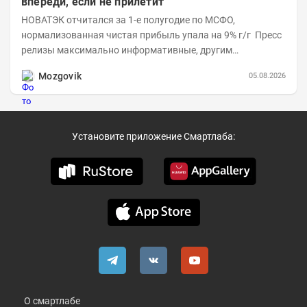
впереди, если не прилетит
НОВАТЭК отчитался за 1-е полугодие по МСФО,
нормализованная чистая прибыль упала на 9% г/г Пресс
релизы максимально информативные, другим
компаниям в пример (тем более много цифр...
Mozgovik
05.08.2026
Установите приложение Смартлаба:
О смартлабе