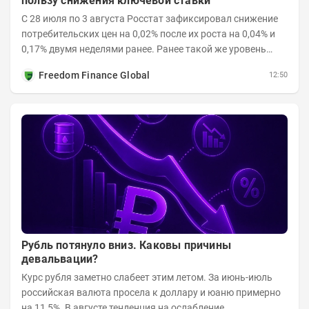
пользу снижения ключевой ставки
С 28 июля по 3 августа Росстат зафиксировал снижение
потребительских цен на 0,02% после их роста на 0,04% и
0,17% двумя неделями ранее. Ранее такой же уровень
дефляции отмечался с 13 по 18 мая. При...
Freedom Finance Global
12:50
Рубль потянуло вниз. Каковы причины
девальвации?
Курс рубля заметно слабеет этим летом. За июнь-июль
российская валюта просела к доллару и юаню примерно
на 11,5%. В августе тенденция на ослабление