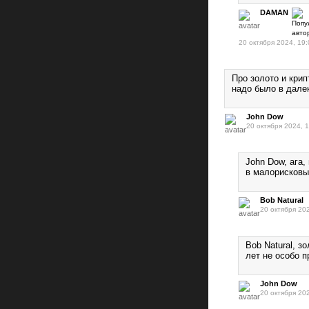
DAMAN
20 октября 2024, 19:
Про золото и крип
надо было в далек
John Dow
20 октября 2024, 
John Dow, ага,
в малорисковы
Bob Natural
20 октября 20
Bob Natural, з
лет не особо п
John Dow
20 октября 20