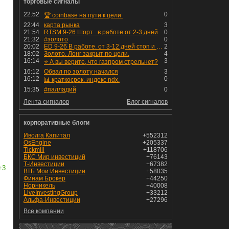
торговые сигналы
22:52
0
🏆 coinbase на пути к цели.
22:44
карта рынка
3
21:54
RTSM 9-26 Шорт . в работе от 2-3 дней
0
21:32
#золото
0
20:02
ED 9-26 В работе. от 3-12 дней стоп и профит установлен
2
18:02
Золото. Лонг закрыт по цели.
4
16:14
3
⭐️ А вы верите, что газпром стрельнет?
16:12
Обвал по золоту начался
3
16:12
0
📊 краткосрок. индекс ndx.
15:35
#палладий
0
Лента сигналов
Блог сигналов
корпоративные блоги
Иволга Капитал
+552312
OsEngine
+205337
Tickmill
+118706
БКС Мир инвестиций
+76143
Т-Инвестиции
+67382
+3
ВТБ Мои Инвестиции
+58035
Финам Брокер
+44250
Норникель
+40008
LiveInvestingGroup
+33212
Альфа-Инвестиции
+27296
Все компании