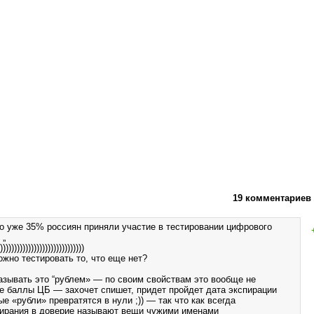
19 комментариев
о уже 35% россиян приняли участие в тестировании цифрового
 „
))))))))))))))))))))))))))))))
ожно тестировать то, что еще нет?
называть это “рублем» — по своим свойствам это вообще не
ые баллы ЦБ — захочет спишет, придет пройдет дата экспирации
 «рубли» превратятся в нули ;)) — так что как всегда
ирания в доверие называют вещи чужими именами