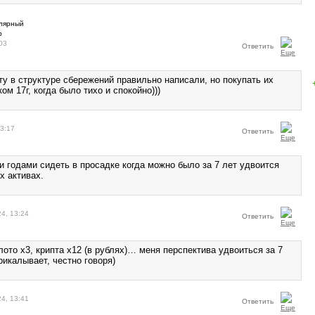
03
Ответить
ту в структуре сбережений правильно написали, но покупать их
ом 17г, когда было тихо и спокойно)))
13:17
Ответить
 и годами сидеть в просадке когда можно было за 7 лет удвоится
х активах.
24, 13:24
Ответить
олото х3, крипта х12 (в рублях)… меня перспектива удвоиться за 7
рикалывает, честно говоря)
24, 13:41
Ответить