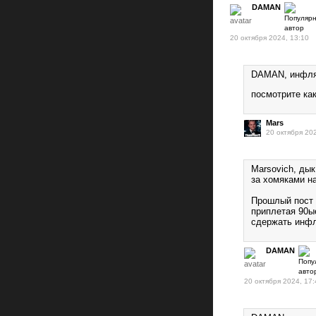
DAMAN
20 октября 2024, 13:10
DAMAN, инфляц
посмотрите ка
Mars
20 октября 20
Marsovich, дык
за хомяками н
Прошлый пост 
приплетая 90ы
сдержать инф
DAMAN
20 октября 2024, 17: