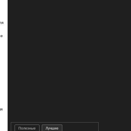
ля
се
ия
Полезные
Лучшие