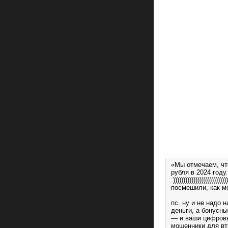
«Мы отмечаем, чт
рубля в 2024 году.
:)))))))))))))))))))))))))))
посмешили, как м
пс. ну и не надо 
деньги, а бонусн
— и ваши цифровые
мошенники для вт