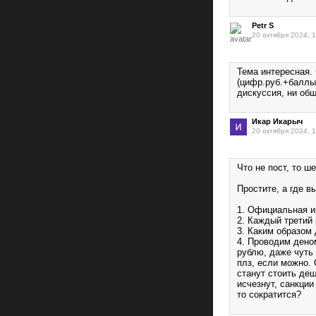
Petr S
20 октября 2024, 
Тема интересная. 
(цифр.руб.+баллы)
дискуссия, ни общ
Икар Икарыч
20 октября 2024, 
Что не пост, то 
Простите, а где в
1. Официальная и
2. Каждый третий
3. Каким образом
4. Проводим дено
рублю, даже чуть 
плз, если можно. 
станут стоить де
исчезнут, санкци
то сократится?