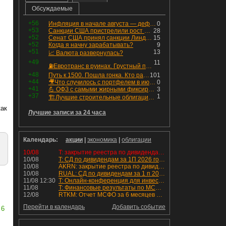
Обсуждаемые
+56
Инфляция в начале августа — дефляция из-за топлива и плодоовощной корзины, но услуги продолжают дорожать, а рубль начал ослабевать.
0
+53
Санкции США пристрелили рост акций в России
28
+52
Сенат США принял санкции Линдси Грэма против России
15
+52
Когда я начну зарабатывать?
9
+51
13
📈 Валюта развернулась?
+49
11
⛽️Евротранс в руинах. Грустный пост😶😞 Что изменилось в облигациях?
+48
Путь к 1500. Пошла гонка. Кто раньше продаст.
101
+44
🎥Что случилось с портфелем в июле - честный разбор / Инвестировать Просто
0
+41
💪 ОФЗ с самыми жирными фиксированными купонами
3
+37
1
🏗Лучшие строительные облигации первого эшелона
как
Лучшие записи за 24 часа
Календарь:
акции
|
экономика
|
облигации
10/08
T: закрытие реестра по дивидендам 4.6 руб
10/08
T: СД по дивидендам за 1П 2026 года.
10/08
AKRN: закрытие реестра по дивидендам 235 руб
10/08
RUAL: СД по дивидендам за 1 п 2026 года.
11/08 12:30
T: Онлайн-конференция для инвесторов и аналитиков
11/08
T: Финансовые результаты по МСФО за 2к 2026 года
12/08
RTKM: Отчет МСФО за 6 месяцев 2026 года
Перейти в календарь
Добавить событие
6