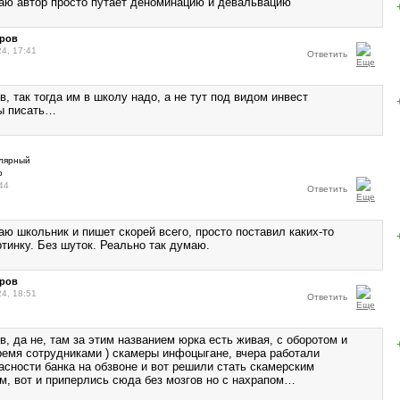
ю автор просто путает деноминацию и девальвацию
тров
24, 17:41
Ответить
, так тогда им в школу надо, а не тут под видом инвест
ы писать…
44
Ответить
ю школьник и пишет скорей всего, просто поставил каких-то
тинку. Без шуток. Реально так думаю.
тров
24, 18:51
Ответить
, да не, там за этим названием юрка есть живая, с оборотом и
ремя сотрудниками ) скамеры инфоцыгане, вчера работали
асности банка на обзвоне и вот решили стать скамерским
м, вот и приперлись сюда без мозгов но с нахрапом…