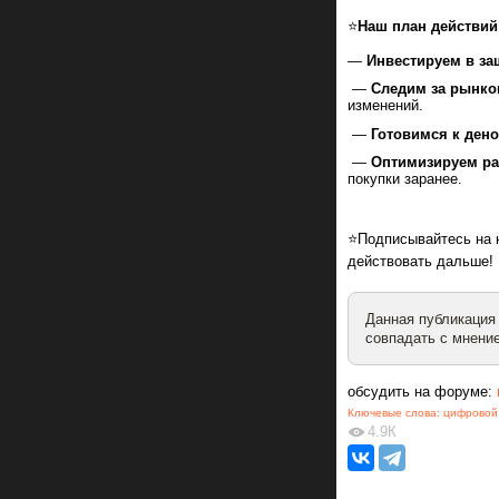
⭐️
Наш план действий
—
Инвестируем в з
—
Следим за рынк
изменений.
—
Готовимся к ден
—
Оптимизируем р
покупки заранее.
⭐️Подписывайтесь на
действовать дальше!
Данная публикация
совпадать с мнение
обсудить на форуме:
Ключевые слова:
цифровой
4.9К