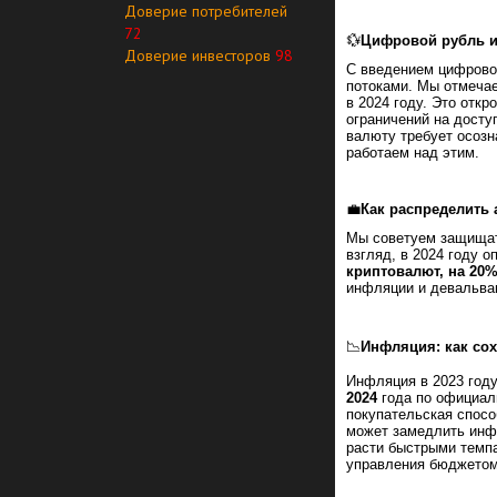
Доверие потребителей
72
💱
Цифровой рубль и
Доверие инвесторов
98
С введением цифрово
потоками. Мы отмечае
в 2024 году. Это отк
ограничений на досту
валюту требует осозн
работаем над этим.
💼
Как распределить
Мы советуем защищат
взгляд, в 2024 году 
криптовалют, на 20%
инфляции и девальва
📉
Инфляция: как со
Инфляция в 2023 год
2024
года по официал
покупательская спосо
может замедлить инфл
расти быстрыми темпа
управления бюджето