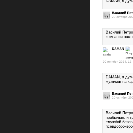
DAMAN, я дума
Василий Пе
20 октября 20
Василий Петров
компании пост
DAMAN
20 октября 2024, 17:
DAMAN, я дума
мужиков на кар
Василий Пе
20 октября 20
Василий Петров
прибылью, и т
службой безоп
псевдоброкеро