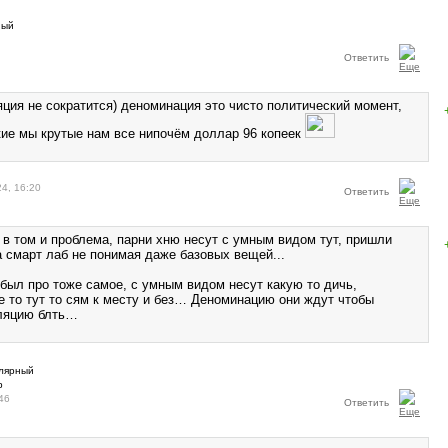
Ответить
ия не сократится) деноминация это чисто политический момент,
кие мы крутые нам все нипочём доллар 96 копеек
24, 16:20
Ответить
 в том и проблема, парни хню несут с умным видом тут, пришли
а смарт лаб не понимая даже базовых вещей...
был про тоже самое, с умным видом несут какую то дичь,
е то тут то сям к месту и без… Деноминацию они ждут чтобы
ляцию блть…
46
Ответить