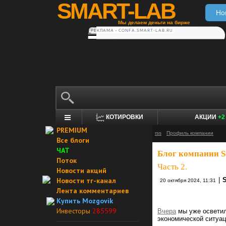
SMART-LAB
Но
Мы делаем деньги на бирже
РЕКЛАМА • CONFA.SMART-LAB.RU
КОТИРОВКИ
АКЦИИ
+2
PREMIUM
rss
Профиль компании
Все блоги
ЧАТ
Блог компании S
Поток
Часть 2.
Новости акций
Новости тг-канал
|
20 октября 2024, 11:31
Лента комментариев
Купить Mozgovik
Инвесторы
285599
Вчера
мы уже осветили
экономической ситуа