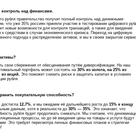
 контроль над финансами.
го рубля правительство получит полный контроль над денежными
м, что уже 35% россиян приняли участие в тестировании цифрового руб
роет новые возможности для контроля транзакций, а также для введения
п к средствам в случае экономического кризиса. Переход на цифровую
анного подхода к распределению активов, и мы в своем закрытом серви
 активы?
ь свои сбережения от обесценивания путём диверсификации. На наш
оптимальный портфель может состоять на
30% из золота, на 25% из
 из акций.
Это поможет снизить риски и защитить капитал в условиях
ции рубля.
хранить покупательную способность?
у достигла
12,7%
, и мы ожидаем её дальнейшего роста до
15% к концу
ьным данным, хотя в реальности до
30% — 35%
. Это означает, что
бность рубля будет продолжать снижаться. Мы считаем, что деноминац
яционные процессы, но до её введения цены на товары и услуги будут
ми. Это требует пересмотра личных финансовых планов и стратегии
м!