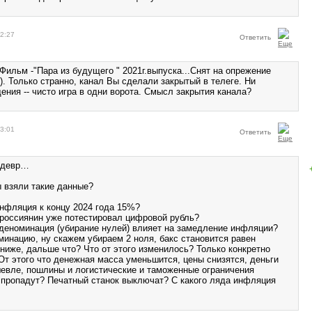
12:27
Ответить
Фильм -"Пара из будущего " 2021г.выпуска...Снят на опрежение
. Только странно, канал Вы сделали закрытый в телеге. Ни
ения -- чисто игра в одни ворота. Смысл закрытия канала?
13:01
Ответить
шедевр…
ы взяли такие данные?
нфляция к концу 2024 года 15%?
 россиянин уже потестировал цифровой рубль?
 деноминация (убирание нулей) влияет на замедление инфляции?
минацию, ну скажем убираем 2 ноля, бакс становится равен
ниже, дальше что? Что от этого изменилось? Только конкретно
От этого что денежная масса уменьшится, цены снизятся, деньги
шевле, пошлины и логистические и таможенные ограничения
и пропадут? Печатный станок выключат? С какого ляда инфляция