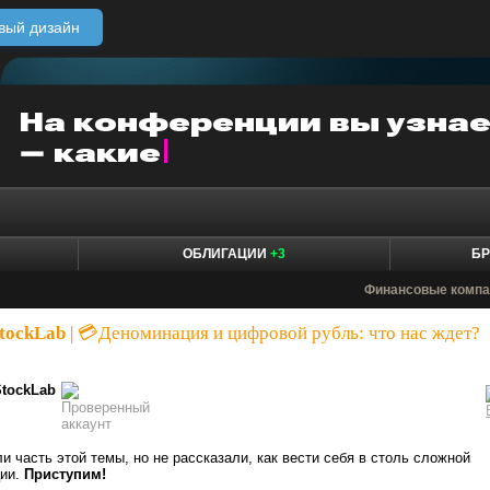
вый дизайн
ОБЛИГАЦИИ
+3
БР
Финансовые компа
tockLab
|
💳Деноминация и цифровой рубль: что нас ждет?
StockLab
 часть этой темы, но не рассказали, как вести себя в столь сложной
ции.
Приступим!