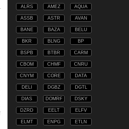
ALRS
AMEZ
AQUA
.
ASSB
ASTR
AVAN
BANE
BAZA
BELU
BKR
BLNG
BP
BSPB
BTBR
CARM
CBOM
CHMF
CNRU
CNYM
CORE
DATA
DELI
DGBZ
DGTL
DIAS
DOMRF
DSKY
DZRD
EELT
ELFV
ELMT
ENPG
ETLN