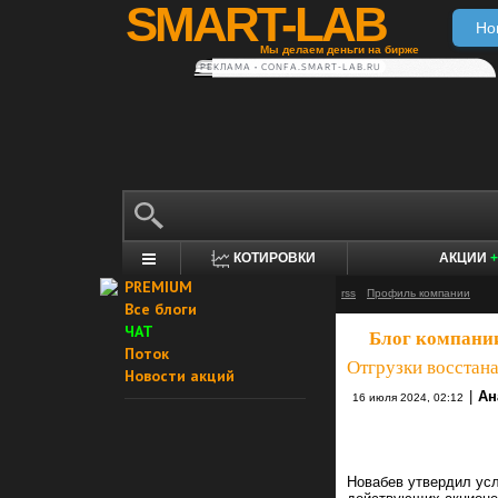
SMART-LAB
Но
Мы делаем деньги на бирже
РЕКЛАМА • CONFA.SMART-LAB.RU
КОТИРОВКИ
АКЦИИ
+
PREMIUM
rss
Профиль компании
Все блоги
ЧАТ
Блог компани
Поток
Отгрузки восстана
Новости акций
|
Ан
16 июля 2024, 02:12
Новабев утвердил ус