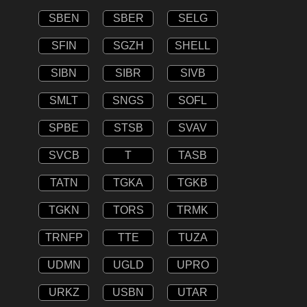
SBEN
SBER
SELG
SFIN
SGZH
SHELL
SIBN
SIBR
SIVB
SMLT
SNGS
SOFL
SPBE
STSB
SVAV
SVCB
T
TASB
TATN
TGKA
TGKB
TGKN
TORS
TRMK
TRNFP
TTE
TUZA
UDMN
UGLD
UPRO
URKZ
USBN
UTAR