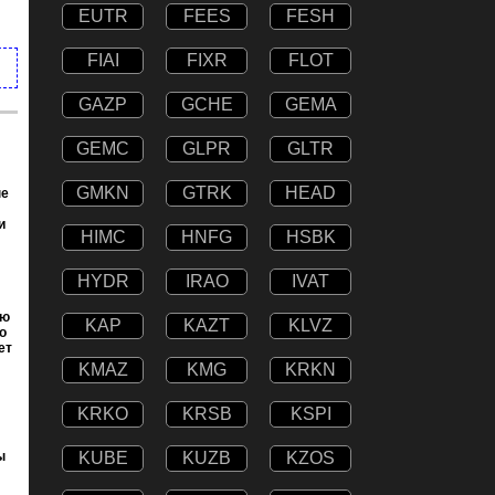
EUTR
FEES
FESH
FIAI
FIXR
FLOT
GAZP
GCHE
GEMA
GEMC
GLPR
GLTR
GMKN
GTRK
HEAD
ые
и
HIMC
HNFG
HSBK
HYDR
IRAO
IVAT
ию
KAP
KAZT
KLVZ
о
ет
KMAZ
KMG
KRKN
KRKO
KRSB
KSPI
ы
KUBE
KUZB
KZOS