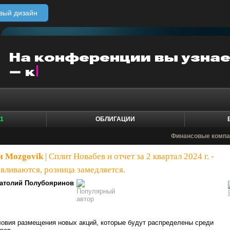
вый дизайн
1
ОБЛИГАЦИИ
Финансовые компа
и Mozgovik
|
Сплит Новабев и отчет за 2 квартал 2024 г. -
вливаются, розница замедляется.
атолий Полубояринов
ловия размещения новых акций, которые будут распределены среди