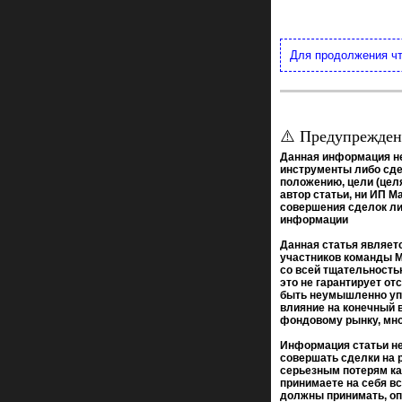
Для продолжения ч
⚠️ Предупрежд
Данная информация н
инструменты либо сде
положению, цели (целя
автор статьи, ни ИП М
совершения сделок ли
информации
Данная статья являет
участников команды M
со всей тщательность
это не гарантирует от
быть неумышленно упу
влияние на конечный 
фондовому рынку, мно
Информация статьи не
совершать сделки на 
серьезным потерям ка
принимаете на себя в
должны принимать, оп