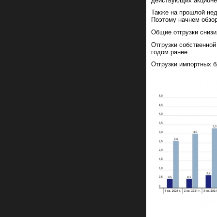
действующих акцион
Также на прошлой нед
Поэтому начнем обзор
Общие отгрузки снизи
Отгрузки собственной
годом ранее.
Отгрузки импортных б