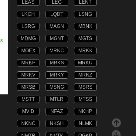
LEAS
LEG
LENT
LKOH
LQDT
LSNG
LSRG
MAGN
MBNK
MDMG
MGNT
MGTS
33
MOEX
MRKC
MRKK
MRKP
MRKS
MRKU
MRKV
MRKY
MRKZ
MRSB
MSNG
MSRS
MSTT
MTLR
MTSS
MVID
NFAZ
NKHP
NKNC
NKSH
NLMK
NMTP
NVTK
OGKB