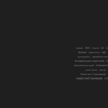
EMC
buyback
fix price
M2
mv
брокеры
бурятзолото
ВДО
доллар рубль
европейская элек
Конференция смартлаба
М
операционн
обратный выкуп акций
полюс золото
прогноз
Ренессанс Страхование
смартлаб премиум
СП