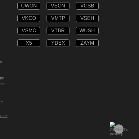
UWGN
VEON
VGSB
VKCO
VMTP
VSEH
VSMO
VTBR
WUSH
X5
YDEX
ZAYM
пп
й
ии
алл
он
 тэги