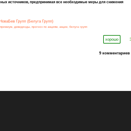
чных источников, предпринимая все необходимые меры для снижения
НоваБев Групп (Белуга Групп)
 премиум
,
дивиденды
,
прогноз по акциям
,
акции
,
белуга групп
хорошо
9 комментариев