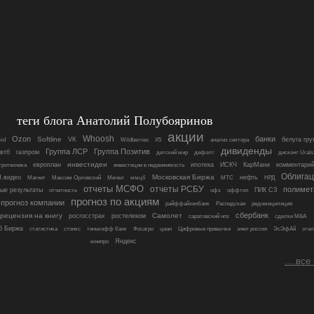
теги блога Анатолий Полубояринов
акции
Whoosh
Ozon
банки
Softline
VK
белуга гру
id
Wildberries
X5
анализ сектора
дивиденды
Группа ЛСР
Группа Позитив
втб
газпром
детский мир
дефолт
дисконт Urals
инвестидеи
европлан
ипотека
ИСКЧ
КарМани
комментари
тротехника
инвестиции в недвижимость
Облигац
Московская Биржа
.видео
нефть
Магнит
Максим Орловский
Мечел
ммцб
МТС
НРД
отчеты МСФО
отчеты РСБУ
полимет
ые результаты
ПИК СЗ
отчетность
офз
оффтоп
прогноз по акциям
прогноз компании
райффайзенбанк
Распадская
редомициляция
сбербанк
рецензия на книгу
Самолет
росгосстрах
ростелеком
саратовский нпз
сделки M&A
б Биржа
статистика
стонкс
тинькофф банк
Фосагро
циан
Цифровые привычки
энел россия
ЭсЭфАй
этал
Яндекс
юнипро
....все