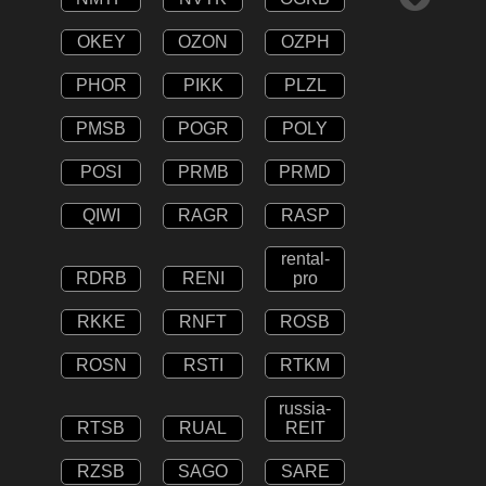
OKEY
OZON
OZPH
PHOR
PIKK
PLZL
PMSB
POGR
POLY
POSI
PRMB
PRMD
QIWI
RAGR
RASP
rental-
RDRB
RENI
pro
RKKE
RNFT
ROSB
ROSN
RSTI
RTKM
russia-
RTSB
RUAL
REIT
RZSB
SAGO
SARE