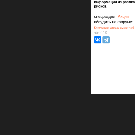
информации из разли
рисков.
спецраздел:
Акции
обсудить на форуме:
Ключевые слова:
смартлаб
2.1К