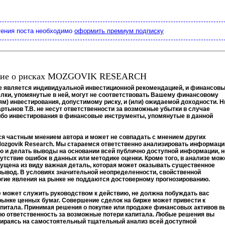
тения поста необходимо
оформить премиум подписку
ение о рисках MOZGOVIK RESEARCH
е является индивидуальной инвестиционной рекомендацией, и финансов
лки, упомянутые в ней, могут не соответствовать Вашему финансовому
м) инвестирования, допустимому риску, и (или) ожидаемой доходности. Н
артынов Т.В. не несут ответственности за возможные убытки в случае
бо инвестирования в финансовые инструменты, упомянутые в данной
ся частным мнением автора и может не совпадать с мнением других
ozgovik Research. Мы стараемся ответственно анализировать информац
ю и делать выводы на основании всей публично доступной информации, н
сутствие ошибок в данных или методике оценки. Кроме того, в анализе мож
щена из виду важная деталь, которая может оказывать существенное
вывод. В условиях значительной неопределенности, свойственной
гие явления на рынке не поддаются достоверному прогнозированию.
 может служить руководством к действию, не должна побуждать вас
рынке ценных бумаг. Совершение сделок на бирже может привести к
питала. Принимая решения о покупке или продаже финансовых активов в
сю ответственность за возможные потери капитала. Любые решения вы
ираясь на самостоятельный тщательный анализ всей доступной