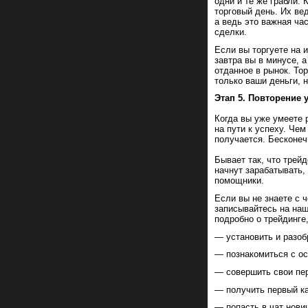
одни и те же грабли. 
торговый день. Их ве
а ведь это важная ча
сделки.
Если вы торгуете на и
завтра вы в минусе, а
отданное в рынок. То
только ваши деньги, 
Этап 5. Повторение 
Когда вы уже умеете 
на пути к успеху. Че
получается. Бесконеч
Бывает так, что трейд
начнут зарабатывать, 
помощники.
Если вы не знаете с ч
записывайтесь на наш
подробно о трейдинге,
— установить и разоб
— познакомиться с о
— совершить свои пе
— получить первый ка
— попасть в чат нови