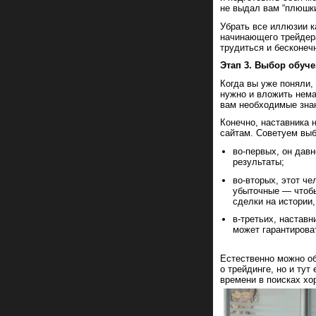
не выдал вам “плюшки
Убрать все иллюзии к
начинающего трейдера
трудиться и бесконечн
Этап 3. Выбор обуч
Когда вы уже поняли,
нужно и вложить нема
вам необходимые зна
Конечно, наставника 
сайтам. Советуем выб
во-первых, он давн
результаты;
во-вторых, этот ч
убыточные — чтобы
сделки на истории
в-третьих, наставн
может гарантирова
Естественно можно об
о трейдинге, но и тут
времени в поисках хо