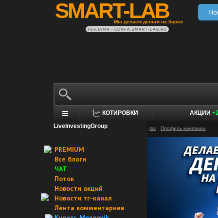
SMART-LAB
Но
Мы делаем деньги на бирже
РЕКЛАМА • CONFA.SMART-LAB.RU
КОТИРОВКИ
АКЦИИ
+
LiveInvestingGroup
rss
Профиль компании
PREMIUM
Все блоги
ЧАТ
Поток
Новости акций
Новости тг-канал
Лента комментариев
Купить Mozgovik