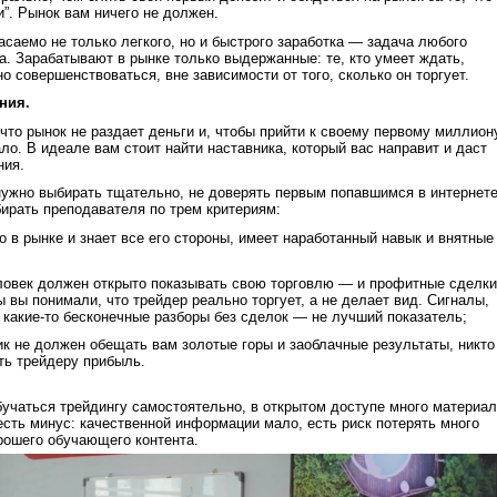
”. Рынок вам ничего не должен.
асаемо не только легкого, но и быстрого заработка — задача любого
. Зарабатывают в рынке только выдержанные: те, кто умеет ждать,
о совершенствоваться, вне зависимости от того, сколько он торгует.
ения.
 что рынок не раздает деньги и, чтобы прийти к своему первому миллион
ло. В идеале вам стоит найти наставника, который вас направит и даст
ния.
нужно выбирать тщательно, не доверять первым попавшимся в интернет
ирать преподавателя по трем критериям:
о в рынке и знает все его стороны, имеет наработанный навык и внятные
еловек должен открыто показывать свою торговлю — и профитные сделки
 вы понимали, что трейдер реально торгует, а не делает вид. Сигналы,
, какие-то бесконечные разборы без сделок — не лучший показатель;
ик не должен обещать вам золотые горы и заоблачные результаты, никто
ть трейдеру прибыль.
учаться трейдингу самостоятельно, в открытом доступе много материа
 есть минус: качественной информации мало, есть риск потерять много
рошего обучающего контента.