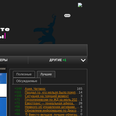
КЕРЫ
ДРУГИЕ
+1
нии
Полезные
Лучшие
Обсуждаемые
+144
Азия. Четверг.
165
+111
Продал то, что нельзя было покупать. Изменения в портфеле
14
+100
Ситуация на текущий момент
3
+71
Грузоперевозки по ЖД за июль 2026 г. — четвёртый месяц подряд роста, чёрные металлы на уровне прошлого года, а каменный уголь в плюсе.
1
+71
Евротранс — гениальная афера. Собрал с инвесторов денег, выплатил дивидендов больше текущей капитализации и ушёл в дефолт
28
+56
Немного об управлении активами. Для заинтересованных
6
+53
Обновляем информацию по Диасофту: дивиденды и выкуп
2
+50
0
👌 Вместо вкладов: лучшие облигации — только супер надёжные