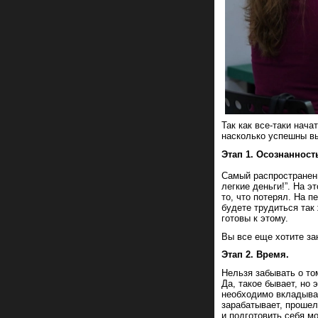
Так как все-таки нача
насколько успешны вы
Этап 1. Осознанност
Самый распространенн
легкие деньги!”. На э
то, что потерял. На п
будете трудиться так 
готовы к этому.
Вы все еще хотите за
Этап 2. Время.
Нельзя забывать о то
Да, такое бывает, но
необходимо вкладыват
зарабатывает, прошел
и подготовить себя мо