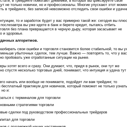
Кстати, в трейдинге помогают дневники, в которых вы фиксируете свой
дут не только новички, но и профессионалы. Многие упускают этот момен
сть в трейдинге, без записей невозможно отследить свои ошибки и удачн
нтуиции, то и заработок будет у вас примерно такой же: сегодня вы плю
 послезавтра вы уже идете в банк и берете кредит, пытаясь отбить
рговля без плана превращается в черную дыру, которая засасывает не
но и здоровье.
удачных алгоритмов.
разбирать свои ошибки и торговля становится более стабильной, то вы у
м меньше убыточных сделок, тем лучше. Важно — повторять то, что у вас
но пробовать уже отработанные ситуации на рынке.
еры хотят всего и сразу. Они думают, что, придя в рынок, они тут же
но спустя несколько торговых дней, понимают, что интуиция и удача тут
его начать или вообще не понимаете, подойдет ли вам трейдинг, то
 бесплатный практикум для новичков, который поможет не только узнат
 но и:
раться с терминалом для торговли
сновными стратегиями торговли
рвые сделки под руководством профессиональных трейдеров
питал для торговли
чков с поддержкой наших наставников