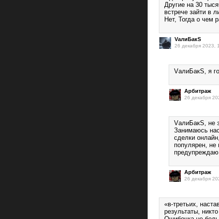
Другие на 30 тыс
встрече зайти в л
Нет, Тогда о чем 
VалиБакS
26 декабря 2023, 
VалиБакS, я го
Арбитраж
26 декабря 20
VалиБакS, не з
Занимаюсь нас
сделки онлайн,
популярен, не 
предупреждаю
Арбитраж
26 декабря 20
«в-третьих, наст
результаты, никто
Ошибочка не боль