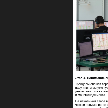
Этап 4. Понимание с
Трейдеры спешат торг
пару книг и вы уже г
деятельности в казино
и манименеджмента.
На начальном этапе 
четкое понимание того