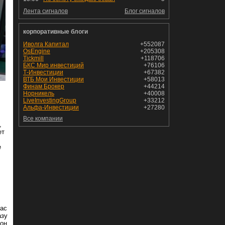
Лента сигналов
Блог сигналов
корпоративные блоги
Иволга Капитал
+552087
OsEngine
+205308
Tickmill
+118706
БКС Мир инвестиций
+76106
Т-Инвестиции
+67382
ВТБ Мои Инвестиции
+58013
Финам Брокер
+44214
Норникель
+40008
LiveInvestingGroup
+33212
Альфа-Инвестиции
+27280
Все компании
,
ет
е
час
азу
 он