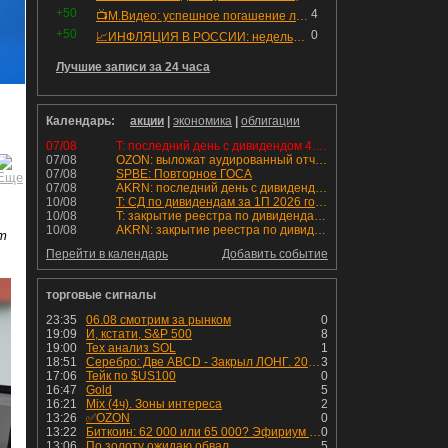
+50
4
📺М.Видео: успешное погашение любимого флоатера
+50
0
📈ИНФЛЯЦИЯ В РОССИИ: недельная дефляция, но в годовом выражении рост 😢
Лучшие записи за 24 часа
Календарь:
акции
|
экономика
|
облигации
07/08
T: последний день с дивидендом 4.6 руб
07/08
OZON: выложат аудированный отчет МСФО 1П2026
07/08
SPBE: Повторное ГОСА
07/08
AKRN: последний день с дивидендом 235 руб
10/08
T: СД по дивидендам за 1П 2026 года.
10/08
T: закрытие реестра по дивидендам 4.6 руб
10/08
AKRN: закрытие реестра по дивидендам 235 руб
ет
Перейти в календарь
Добавить событие
торговые сигналы
23:35
06.08 смотрим за рынком
0
19:09
И, кстати, S&P 500
8
19:00
Тех анализ SOL
1
18:51
Серебро: Две ABCD - Закрыл ЛОНГ. 200 JMA все ниже - уже 40+ дней достаточно вялая динамика. Любая позиция сейчас выглядит опасно.
3
17:06
Тейк по $US100
0
16:47
Gold
5
16:21
Mix (4ч). Зоны интереса
2
13:26
✅OZON
0
13:22
Биткоин: 62 000 или 65 000? Эфириум - к 1 950
0
13:06
По золоту ожидаю обвал
5