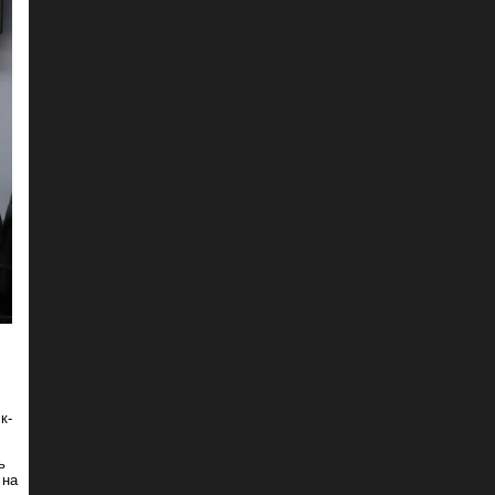
к-
ь
 на