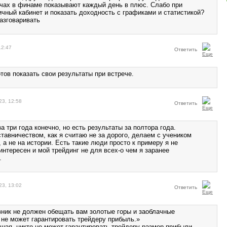
ячах в финаме показывают каждый день в плюс. Слабо при
ичный кабинет и показать доходность с графиками и статистикой?
разговаривать
12:47
Ответить
тов показать свои результаты при встрече.
23, 12:58
Ответить
а три года конечно, но есть результаты за полтора года.
тавничеством, как я считаю не за дорого, делаем с учеником
 а не на истории. Есть такие люди просто к примеру я не
интересен и мой трейдинг не для всех-о чем я заранее
.
23, 13:02
Ответить
авник не должен обещать вам золотые горы и заоблачные
 не может гарантировать трейдеру прибыль.»
шая, никто не может гарантировать трейдеру размер прибыли.