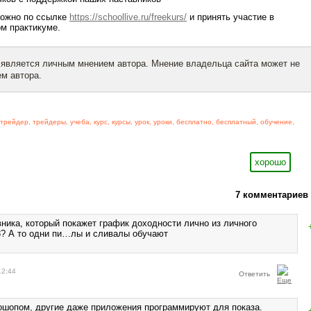
можно по ссылке
https://schoollive.ru/freekurs/
и принять участие в
м практикуме.
 является личным мнением автора. Мнение владельца сайта может не
м автора.
трейдер
,
трейдеры
,
учеба
,
курс
,
курсы
,
урок
,
уроки
,
бесплатно
,
бесплатный
,
обучение
,
хорошо
7 комментариев
вника, который покажет график доходности лично из личного
 3? А то одни пи…лы и сливалы обучают
12:44
Ответить
шопом, другие даже приложения программируют для показа.