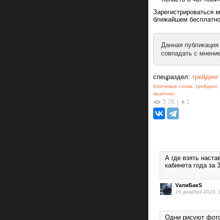
Зарегистрироваться 
ближайшем бесплатно
Данная публикация
совпадать с мнение
спецраздел:
трейдинг
Ключевые слова:
трейдинг
,
практика
3.7К
|
★1
А где взять наста
кабинета года за
VалиБакS
26 декабря 2023, 
Одни рисуют фото