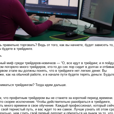
ть правильно торговать? Ведь от того, как вы начнете, будет зависеть то,
 будете в трейдинге.
ь.
ый миф среди трейдеров-новичков — “О, все идут в трейдинг, и я пойду
том погорело много трейдеров, кто-то до сих пор сидит в долгах и отбива
ервом этапе вы должны понять, что в трейдинге нет легких денег. Вы
же, как на обычной работе, и в начале пути будете терять деньги. Будьт
ниматься трейдингом? Тогда идем дальше.
м, что профитным трейдером вы не станете за короткий период времени.
 это скорее исключение.
Чтобы действительно разобраться в трейдинге,
ь много времени в свое обучение. Каждый профессионал, который сей
 свой тернистый путь, и вас ждет то же самое. Лучше узнать об этом ср
рально, чем слить свой первый депозит и обидеться на рынок за то, что