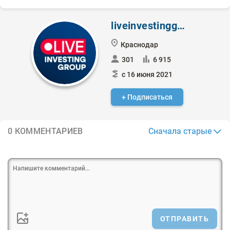
liveinvestinggroup
Краснодар
301
6 915
с 16 июня 2021
+ Подписаться
Сначала старые
0 КОММЕНТАРИЕВ
ОТПРАВИТЬ