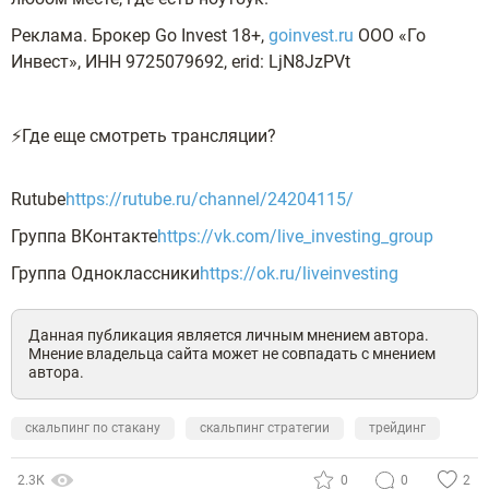
Реклама. Брокер Go Invest 18+,
goinvest.ru
ООО «Го
Инвест», ИНН 9725079692, erid: LjN8JzPVt
⚡️Где еще смотреть трансляции?
Rutube
https://rutube.ru/channel/24204115/
Группа ВКонтакте
https://vk.com/live_investing_group
Группа Одноклассники
https://ok.ru/liveinvesting
Данная публикация является личным мнением автора.
Мнение владельца сайта может не совпадать с мнением
автора.
скальпинг по стакану
скальпинг стратегии
трейдинг
2.3К
0
0
2