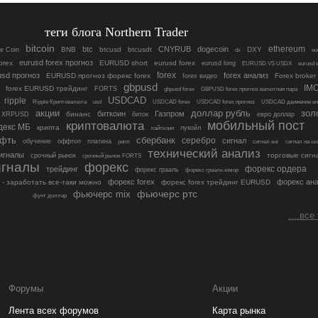
теги блога Northern Trader
bitcoin
ethereum
btc
CNYRUB
dogecoin
BNB
btcusd
btcusdt
DXY
e Coin
dx
eu
eurusd forex прогноз
orex
EURUSD short
eurusd forex
eurusd long
EURUSD VS USDX
eurusd 
forex
usd прогноз
forex aнализ
EURUSD прогноз форекс forex
Forex broker
forex видео
gbpusd
IM
forex EURUSD трейдинг
FORTS
gbpusd forex
GBPUSD forex прогноз валютная пара
USDCAD
ripple
Ripple Криптовалюта
usd
USDCAD forex
USDCAD forex прогноз
USDCAD движение вн
акции
доллар рубль
зол
биткоин
Газпром
бинанс
XRPUSD
биток
евро доллар
мобильный пост
криптовалюта
декс МБ
крипта
лукойл
лайткоин
ефть
сбербанк
серебро
сигнал
обучение
оффтоп
платина
рипл
сигнал eur
сигнал на ш
технический анализ
игналы
торговые сигн
срочный рынок
срочный рынок FORTS
игналы
форекс
форекс ордера
трейдинг
форекс грааль
форекс грааль юмор
форекс forex
форекс ан
 - заработать все-таки можно
форекс forex трейдинг EURUSD
фьючерс ртс
фьючерс mix
фунт доллар
....все
Форумы
Акции
Лента всех форумов
Карта рынка