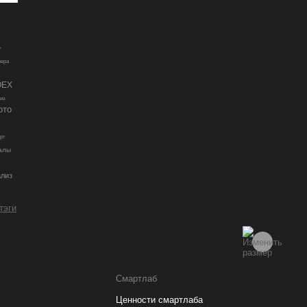
r
евра
OEX
из
ото
орт
алы
ализ
 тэги
Смартлаб
Ценности смартлаба