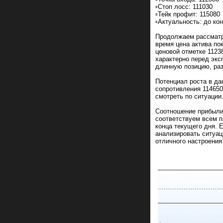
▫️Стоп лосс: 111030
▫️Тейк профит: 115080
▫️Актуальность: до ко
Продолжаем рассматр
время цена актива по
ценовой отметке 1123
характерно перед экс
длинную позицию, раз
Потенциал роста в да
сопротивления 114650
смотреть по ситуации
Соотношение прибыли
соответствуем всем п
конца текущего дня. Е
анализировать ситуа
отличного настроения