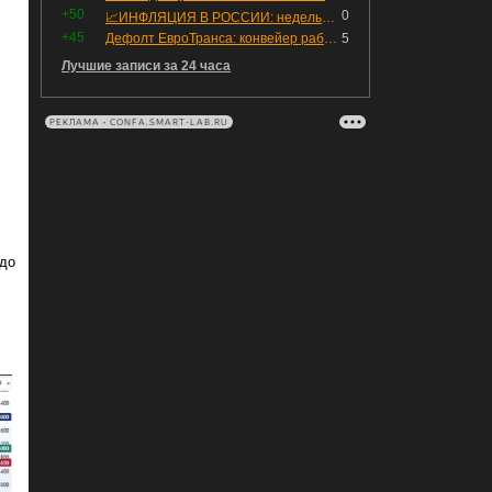
+50
0
📈ИНФЛЯЦИЯ В РОССИИ: недельная дефляция, но в годовом выражении рост 😢
+45
Дефолт ЕвроТранса: конвейер работает исправно
5
Лучшие записи за 24 часа
РЕКЛАМА • CONFA.SMART-LAB.RU
 до