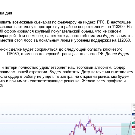
нца дня
ивать возможные сценарии по фьючерсу на индекс РТС. В настоящее
казывает локальную проторговку в районе сопротивления на 113300. На
80 сформировался крупный покупательский объем, что не совсем
пирацией. Тем не менее, на ретесте данного объема мы будем занимать
местив стоп лосс за локальным лоем и уровнем поддержки на 112060.
нной сделке будет сохраняться до следующей область ключевого
 — 115080, а именно до верхней границы с дневного ТФ. Далее будем
.
 и потери полностью удовлетворяет наш торговый алгоритм. Ордер
равилам нашей стратегии. Будем работать. Дату истечения выставляем
сли ордер в работу не уйдет, то завтра, на открытии рынка, мы будем
цию и принимать соответствующее решение. Желаю всем профита и
🤝