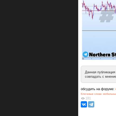
Данная публикация
совпадать с мнение
обсудить на форуме:
Ключевые слова:
мобильны
181