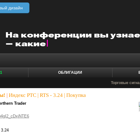
вый дизайн
1
ОБЛИГАЦИИ
Торговые сигн
ы!
|
Индекс РТС | RTS - 3.24 | Покупка
rthern Trader
w4gI2_cDxjNTE6
 3.24