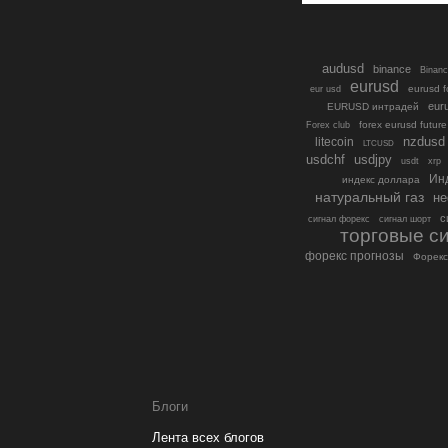
audusd
binance
Binanc
eurusd
eurusd f
eur usd
eur
EURUSD интрадей
forex eurusd future
Forex club
nzdusd
litecoin
LTCUSD
usdchf
usdjpy
usdt
xrp
Ин
индекс доллара
натуральный газ
н
с
сигнал форекс
сигнал шорт
торговые с
форекс прогнозы
Форекс
Блоги
Лента всех блогов