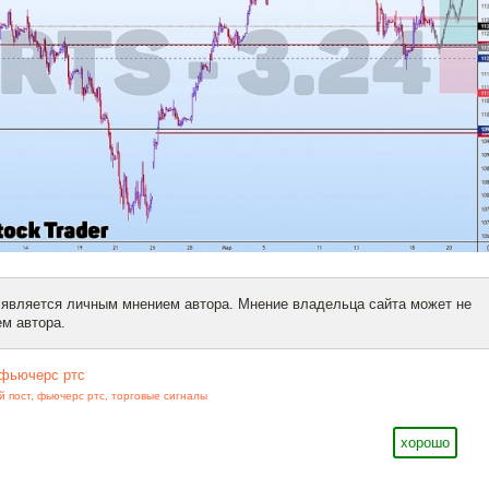
 является личным мнением автора. Мнение владельца сайта может не
м автора.
фьючерс ртс
й пост
,
фьючерс ртс
,
торговые сигналы
хорошо