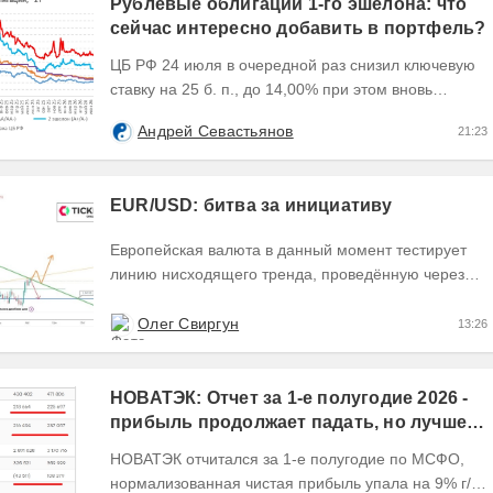
Рублевые облигации 1-го эшелона: что
сейчас интересно добавить в портфель?
ЦБ РФ 24 июля в очередной раз снизил ключевую
ставку на 25 б. п., до 14,00% при этом вновь
изменил прогноз траектории ее понижения сместив
Андрей Севастьянов
21:23
его...
EUR/USD: битва за инициативу
Европейская валюта в данный момент тестирует
линию нисходящего тренда, проведённую через
точки 1 и 2, пытаясь закрыть текущий день
формированием...
Олег Свиргун
13:26
НОВАТЭК: Отчет за 1-е полугодие 2026 -
прибыль продолжает падать, но лучшее
впереди, если не прилетит
НОВАТЭК отчитался за 1-е полугодие по МСФО,
нормализованная чистая прибыль упала на 9% г/г