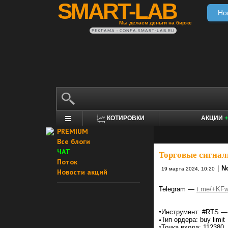
SMART-LAB
Но
Мы делаем деньги на бирже
РЕКЛАМА • CONFA.SMART-LAB.RU
КОТИРОВКИ
АКЦИИ
+
PREMIUM
Все блоги
ЧАТ
Торговые сигнал
Поток
|
No
19 марта 2024, 10:20
Новости акций
Telegram —
t.me/+KF
▫️Инструмент: #RTS —
▫️Тип ордера: buy limit
▫️Точка входа: 112380