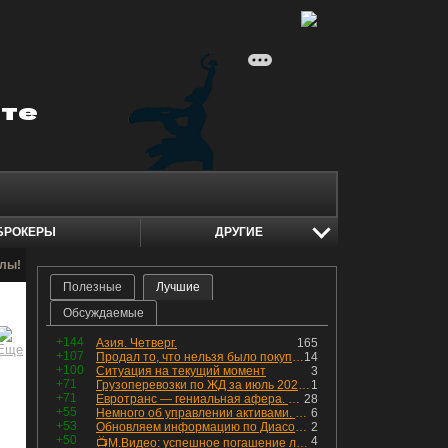
БРОКЕРЫ
ДРУГИЕ
алы!
Полезные
Лучшие
Обсуждаемые
+144
Азия. Четверг.
165
+107
Продал то, что нельзя было покупать. Изменения в портфеле
14
+100
Ситуация на текущий момент
3
+71
Грузоперевозки по ЖД за июль 2026 г. — четвёртый месяц подряд роста, чёрные металлы на уровне прошлого года, а каменный уголь в плюсе.
1
+71
Евротранс — гениальная афера. Собрал с инвесторов денег, выплатил дивидендов больше текущей капитализации и ушёл в дефолт
28
+55
Немного об управлении активами. Для заинтересованных
6
+53
Обновляем информацию по Диасофту: дивиденды и выкуп
2
+50
4
📺М.Видео: успешное погашение любимого флоатера