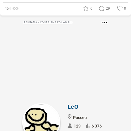
454
0
29
8
РЕКЛАМА • CONFA.SMART-LAB.RU
LeO
Рассея
129
6 376