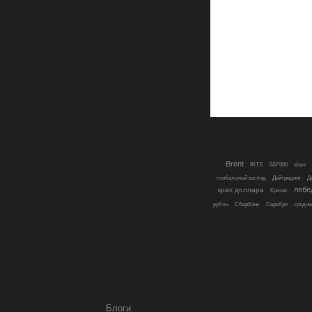
Brent
fRTS
S&P500
short
глобальный взгляд
Дейтрединг
Д
лебе
крах доллара
Кризис
рубль
Сбербанк
Серебро
средне
Блоги