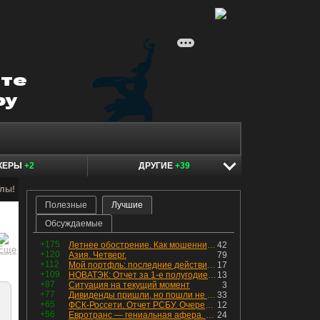
КЕРЫ
+2
ДРУГИЕ
+39
алы!
Полезные
Лучшие
Обсуждаемые
+175
Летнее обострение. Как мошенники пытаются подсунуть кнопку "БАБЛО" девушкам
42
+120
Азия. Четверг.
79
+112
Мой портфль: последние действия и текущая структура. Краткий комментарий по всем позициям
17
+109
НОВАТЭК: Отчет за 1-е полугодие 2026 - прибыль продолжает падать, но лучшее впереди, если не прилетит
13
+87
Ситуация на текущий момент
3
+77
Дивиденды пришли, но пошли не туда
33
+65
ФСК-Россети. Отчет РСБУ. Очередная допка - бомбовые новости в эфире
12
+56
Евротранс — гениальная афера. Собрал с инвесторов денег, выплатил дивидендов больше текущей капитализации и ушёл в дефолт
24