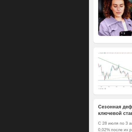
Сезонная деф
ключевой ста
С 28 июля по 3 а
0,02% после их р