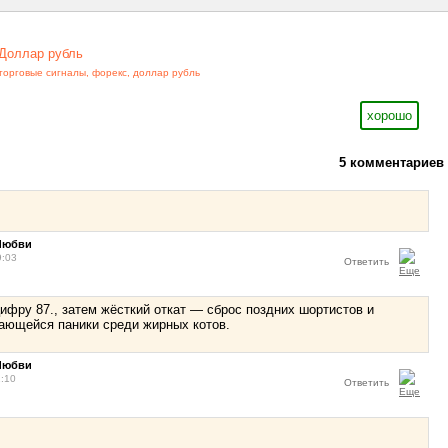
Доллар рубль
торговые сигналы
,
форекс
,
доллар рубль
хорошо
5 комментариев
Любви
9:03
Ответить
ифру 87., затем жёсткий откат — сброс поздних шортистов и
ающейся паники среди жирных котов.
Любви
1:10
Ответить