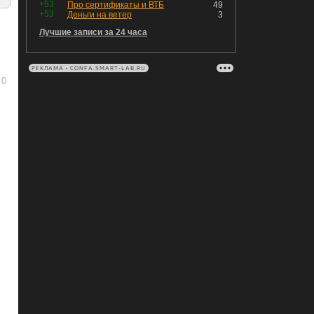
+53
Про сертификаты и ВТБ
49
+53
Деньги на ветер
3
Лучшие записи за 24 часа
РЕКЛАМА • CONFA.SMART-LAB.RU
0