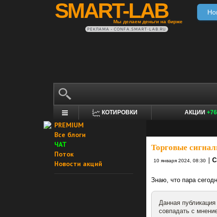
SMART-LAB
Но
Мы делаем деньги на бирже
РЕКЛАМА • CONFA.SMART-LAB.RU
КОТИРОВКИ
АКЦИИ
+76
PREMIUM
Все блоги
ЧАТ
Торговые сигнал
Поток
|
С
10 января 2024, 08:30
Новости акций
Знаю, что пара сегод
Данная публикация
совпадать с мнение