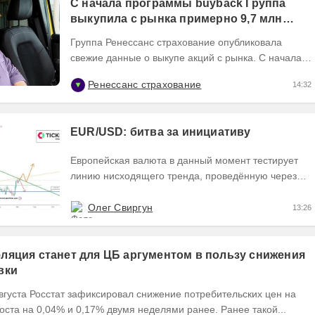
С начала программы buyback Группа
выкупила с рынка примерно 9,7 млн
акций RENI
Группа Ренессанс страхование опубликовала
свежие данные о выкупе акций с рынка. C начала
программы buyback в июне 2026 года Группа
Ренессанс страхование
14:32
выкупила с...
EUR/USD: битва за инициативу
Европейская валюта в данный момент тестирует
линию нисходящего тренда, проведённую через
точки 1 и 2, пытаясь закрыть текущий день
формированием...
Олег Свиргун
13:26
ляция станет для ЦБ аргументом в пользу снижения
вки
вгуста Росстат зафиксировал снижение потребительских цен на
оста на 0,04% и 0,17% двумя неделями ранее. Ранее такой...