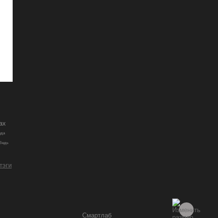
ах
вда
ебедь
 тэги
Смартлаб