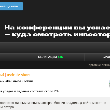
вый дизайн
ОБЛИГАЦИИ
+36
БРО
Торговые сигн
ы!
|
usdrub: short.
ын aka Глыба Любви
ня упадёт и падение составит около 2%
 является личным мнением автора. Мнение владельца сайта может не
м автора.