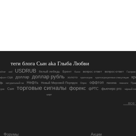
теги блога Сын aka Глыба Любви
USDRUB
белый лебедь
Брент
вопрос ответ
вопрос-ответ
silver
usd
быки
Газпром
доллар рубль
доллар
кр
золото
ефолт США
краткосрок
краткосросрочные спекуляции
Нефть
оффтоп
дь
Новый Мировой Порядок
паника
натуральный газ
Опрос
поехали
Пра
торговые сигналы
форекс
фРТС
Сын
фьючерс ртс
срок
чёрный л
шорт
....все
Форумы
Акции