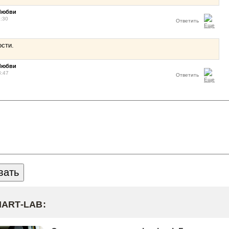
Любви
1:30
Ответить
ости.
Любви
3:47
Ответить
MART-LAB: