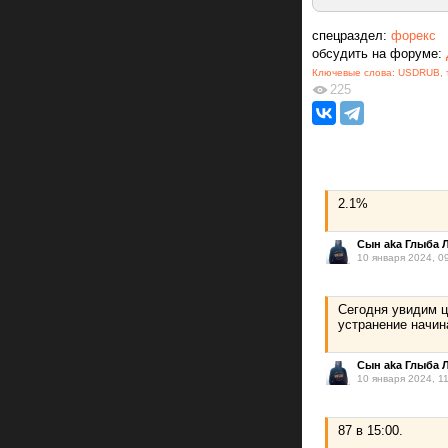
спецраздел:
форекс
обсудить на форуме:
Ключевые слова:
USDRUB
,
225
2.1%
Сын aka Глыба 
10 января 2024, 0
Сегодня увидим ц
устранение начин
Сын aka Глыба 
10 января 2024, 1
87 в 15:00.