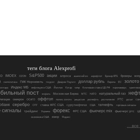
теги блога Alexprofi
S&P500
акции
IMOEX
SD
алроса
брокеры
воп
OZON
ашинский мз
аэрофлот
Брокер ВТБ
золото
доллар рубль
м
ГМК Норникель
геополитика
госдолг
Джером Пауэлл
Европа
ЕС
Индекс МБ
доллара
инфляция в США
Йеллен
Катар
кипр
Ключевая ставка ЦБ РФ
коронавирус
криптова
бильный пост
нефт
натуральный газ
Московская Биржа
мораль
МТС
НАТО
оффтоп
лигации
омикрон
РТС
са
ОСАГО
полюс золото
рецессия
роснефть
ростелеком
русал
серебро
рбанк
татнефть
ставка ФРС США
сургутнефтегаз
СПГ
США
торговые сигналы
 сигналы
форекс
фьючерс mix
трейдинг
фьючерс ртс
ФРС США
Украина
Ц
юмор
экономика США
Яндекс
....все