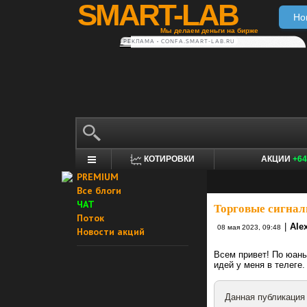
SMART-LAB
Но
Мы делаем деньги на бирже
РЕКЛАМА • CONFA.SMART-LAB.RU
КОТИРОВКИ
АКЦИИ
+64
PREMIUM
Все блоги
ЧАТ
Торговые сигнал
Поток
|
Alex
08 мая 2023, 09:48
Новости акций
Всем привет! По юань
идей у меня в телеге.
Данная публикация