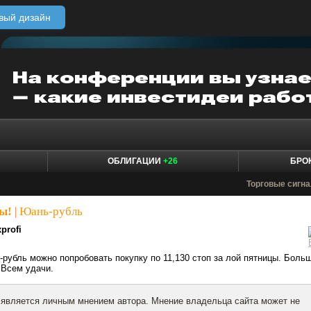
вый дизайн
ОБЛИГАЦИИ
+26
БРО
Торговые сигн
ы!
|
Юань-рубль
profi
-рубль можно попробовать покупку по 11,130 стоп за лой пятницы. Боль
 Всем удачи.
 является личным мнением автора. Мнение владельца сайта может не