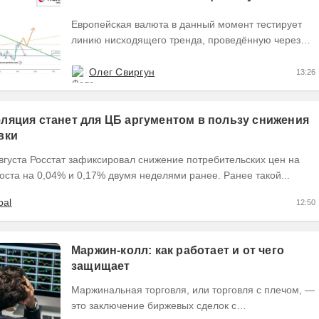
Европейская валюта в данный момент тестирует
линию нисходящего тренда, проведённую через
точки 1 и 2, пытаясь закрыть текущий день
формированием...
Олег Свиргун
13:26
ляция станет для ЦБ аргументом в пользу снижения
вки
вгуста Росстат зафиксировал снижение потребительских цен на
оста на 0,04% и 0,17% двумя неделями ранее. Ранее такой...
bal
12:50
Маржин-колл: как работает и от чего
защищает
Маржинальная торговля, или торговля с плечом, —
это заключение биржевых сделок с