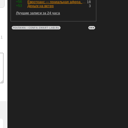
+56
Евротранс — гениальная афера. Собрал с инвесторов денег, выплатил дивидендов больше текущей капитализации и ушёл в дефолт
18
+53
Деньги на ветер
3
Лучшие записи за 24 часа
РЕКЛАМА • CONFA.SMART-LAB.RU
1