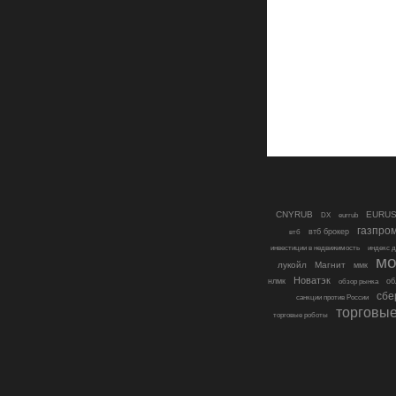
CNYRUB
EURU
DX
eurrub
газпро
втб брокер
втб
инвестиции в недвижимость
индекс 
мо
лукойл
Магнит
ммк
Новатэк
нлмк
об
обзор рынка
сбе
санкции против России
торговые
торговые роботы