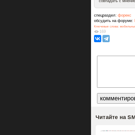
совпадать с мнение
спецраздел:
форекс
обсудить на форуме:
Ключевые слова:
мобильны
169
Читайте на S