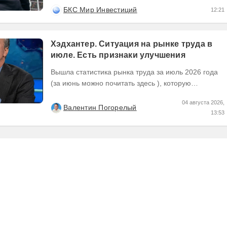
использованием заемных денежных средств или
БКС Мир Инвестиций
12:21
заемных ценных...
Хэдхантер. Ситуация на рынке труда в
июле. Есть признаки улучшения
Вышла статистика рынка труда за июль 2026 года
(за июнь можно почитать здесь ), которую
Хедхантер публикует ежемесячно, что же там...
04 августа 2026,
Валентин Погорелый
13:53