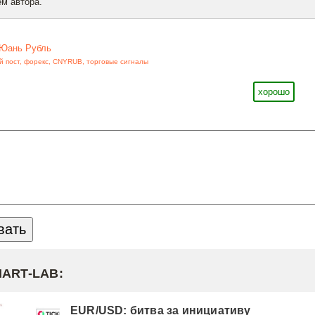
м автора.
Юань Рубль
й пост
,
форекс
,
CNYRUB
,
торговые сигналы
хорошо
MART-LAB:
EUR/USD: битва за инициативу