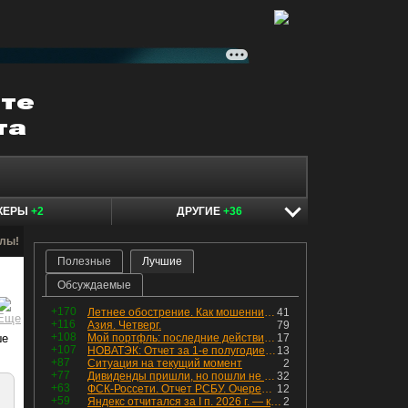
КЕРЫ
+2
ДРУГИЕ
+36
алы!
Полезные
Лучшие
Обсуждаемые
+170
Летнее обострение. Как мошенники пытаются подсунуть кнопку "БАБЛО" девушкам
41
+116
Азия. Четверг.
79
+108
ше
Мой портфль: последние действия и текущая структура. Краткий комментарий по всем позициям
17
+107
НОВАТЭК: Отчет за 1-е полугодие 2026 - прибыль продолжает падать, но лучшее впереди, если не прилетит
13
+87
Ситуация на текущий момент
2
+77
Дивиденды пришли, но пошли не туда
32
+63
ФСК-Россети. Отчет РСБУ. Очередная допка - бомбовые новости в эфире
12
+59
Яндекс отчитался за I п. 2026 г. — компания увеличила инвестиции и долг. Buyback начал работать, продали Авто.Ру.
2