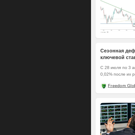
Сезонная деф
ключевой ста
С 28 июля по 3 а
0,02% после их р
Freedom Glo