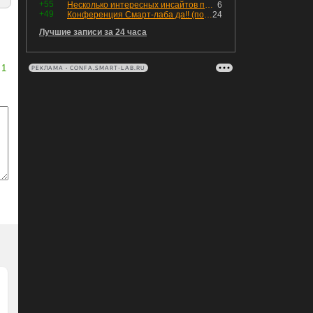
+55
Несколько интересных инсайтов по "Озону"
6
+49
Конференция Смарт-лаба да!! (пост 218, 12+)
24
Лучшие записи за 24 часа
1
РЕКЛАМА • CONFA.SMART-LAB.RU