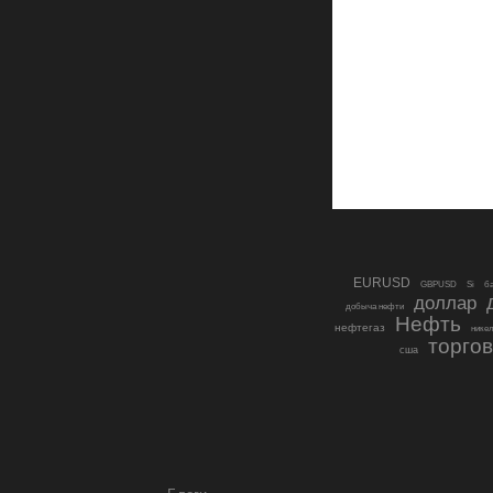
EURUSD
GBPUSD
Si
ба
доллар
добыча нефти
Нефть
нефтегаз
нике
торго
сша