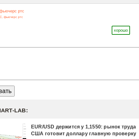
фьючерс ртс
ТС
,
фьючерс ртс
хорошо
MART-LAB:
EUR/USD держится у 1,1550: рынок труда
США готовит доллару главную проверку