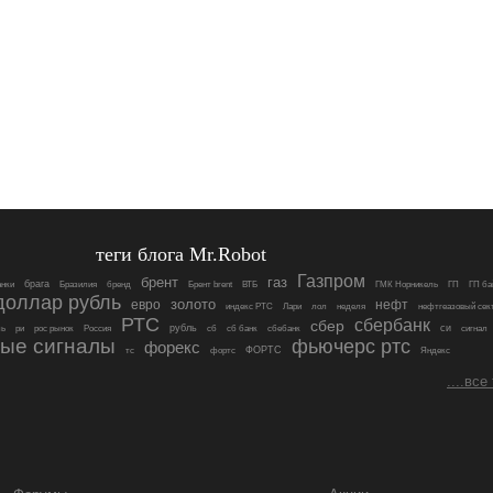
теги блога Mr.Robot
Газпром
брент
газ
брага
нки
Бразилия
бренд
Брент brent
ВТБ
ГМК Норникель
ГП
ГП ба
доллар рубль
золото
евро
нефт
индекс РТС
Лари
лол
неделя
нефтгеазовый сек
РТС
сбербанк
сбер
рубль
си
ль
ри
рос рынок
Россия
сб
сб банк
сбебанк
сигнал
вые сигналы
фьючерс ртс
форекс
ФОРТС
тс
фортc
Яндекс
....все