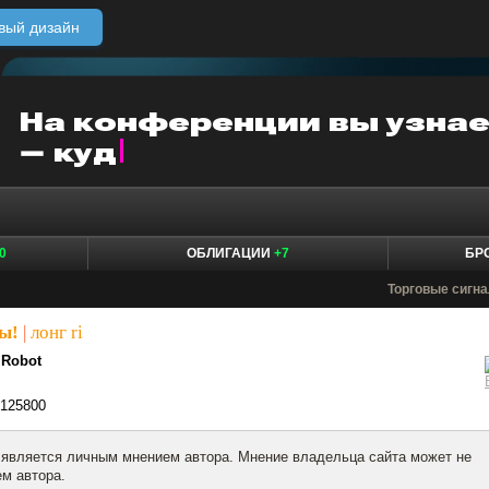
вый дизайн
0
ОБЛИГАЦИИ
+7
БР
Торговые сигн
ы!
|
лонг ri
.Robot
125800
 является личным мнением автора. Мнение владельца сайта может не
м автора.