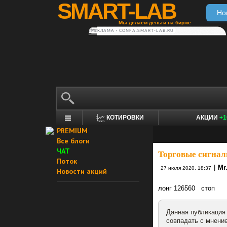
SMART-LAB
Но
Мы делаем деньги на бирже
РЕКЛАМА • CONFA.SMART-LAB.RU
КОТИРОВКИ
АКЦИИ
+1
PREMIUM
Все блоги
ЧАТ
Торговые сигнал
Поток
|
Mr
27 июля 2020, 18:37
Новости акций
лонг 126560 стоп 
Данная публикация
совпадать с мнение