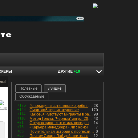
ОКЕРЫ
ДРУГИЕ
+10
алы!
Полезные
Лучшие
Обсуждаемые
+175
Генерация и сети: мнение ребят из индустрии
28
+144
Смартлаб терпит крушение
170
+114
Как себя чувствуют мигранты в раю, в который они так стремились
98
+110
Метод Геллы. "Черный" август 2026 - быть или не быть?
43
+81
Струковщина - это стиль поведения, известный всем в секторе золотодобычи.
14
+76
«Карьера менеджера» Ли Якокки
7
+65
Поучительная история о прогнозировании
0
+55
Почему Смарт-Лаб действительно протух
12