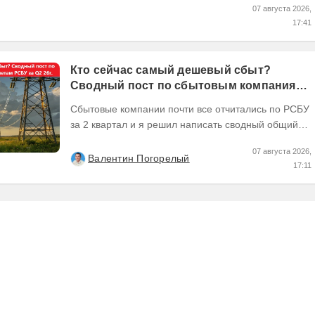
07 августа 2026,
17:41
Кто сейчас самый дешевый сбыт?
Сводный пост по сбытовым компаниям
по отчетам РСБУ за Q2 26г.
Сбытовые компании почти все отчитались по РСБУ
за 2 квартал и я решил написать сводный общий
пост по их результатам, может кому интересно...
07 августа 2026,
Валентин Погорелый
17:11