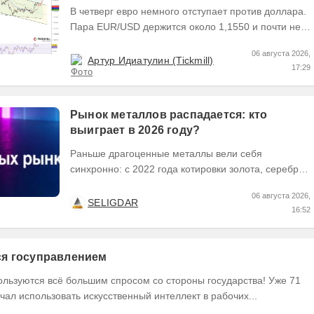
В четверг евро немного отступает против доллара.
Пара EUR/USD держится около 1,1550 и почти не
выходит за пределы узкого диапазона. Главным...
06 августа 2026,
Артур Идиатулин (Tickmill)
17:29
Рынок металлов распадается: кто
выиграет в 2026 году?
Раньше драгоценные металлы вели себя
синхронно: с 2022 года котировки золота, серебра
и платины выросли кратно. Но к 2026 году рынок
06 августа 2026,
разделился. В...
SELIGDAR
16:52
тся госуправлением
ользуются всё большим спросом со стороны государства! Уже 71
чал использовать искусственный интеллект в рабочих...