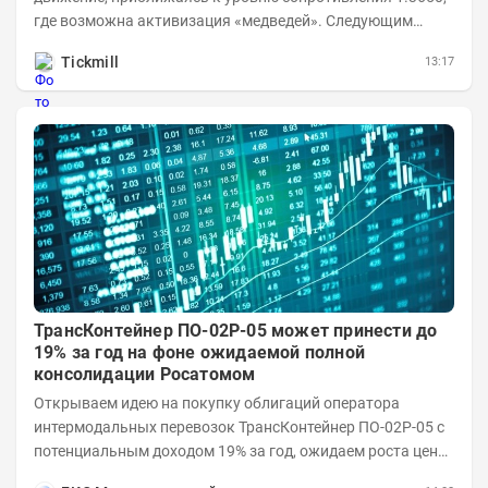
где возможна активизация «медведей». Следующим
ключевым таргетом выступает уровень 1.3860,...
Tickmill
13:17
ТрансКонтейнер ПО-02P-05 может принести до
19% за год на фоне ожидаемой полной
консолидации Росатомом
Открываем идею на покупку облигаций оператора
интермодальных перевозок ТрансКонтейнер ПО-02P-05 с
потенциальным доходом 19% за год, ожидаем роста цены
облигации за счет полного перехода...