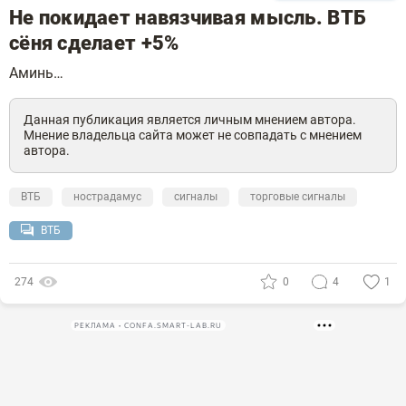
Не покидает навязчивая мысль. ВТБ
сёня сделает +5%
Аминь…
Данная публикация является личным мнением автора.
Мнение владельца сайта может не совпадать с мнением
автора.
ВТБ
нострадамус
сигналы
торговые сигналы
ВТБ
274
0
4
1
РЕКЛАМА • CONFA.SMART-LAB.RU