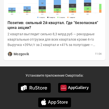
Позитив: сильный 2й квартал. Где "безопасная"
цена акции?
2 квартал выглядит сильно 8,3 млрд руб — рекордные
квартальные отгрузки для всех кварталов кроме 4-го
Выручка +39%г/г за 2 квартал и +41% за полугодие —
очень сильно 👉Рост выручки ПАК...
Mozgovik
11:04
Установите приложение Смартлаба: