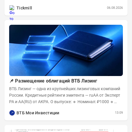
станет завтрашняя публикация Nonfarm...
Tickmill
06.08.2026
📌 Размещение облигаций ВТБ Лизинг
ВТБ Лизинг — одна из крупнейших лизинговых компаний
России. Кредитные рейтинги эмитента — ruAA от Эксперт
РА и AA(RU) от АКРА. О выпуске: 🔹 Номинал: ₽1000 🔹
Объём...
ВТБ Мои Инвестиции
13:09