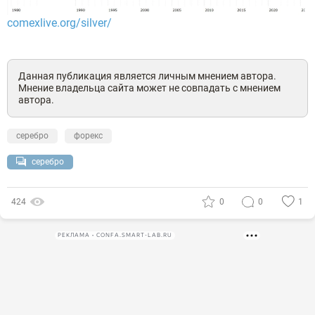
comexlive.org/silver/
Данная публикация является личным мнением автора.
Мнение владельца сайта может не совпадать с мнением
автора.
серебро
форекс
серебро
424
0
0
1
РЕКЛАМА • CONFA.SMART-LAB.RU