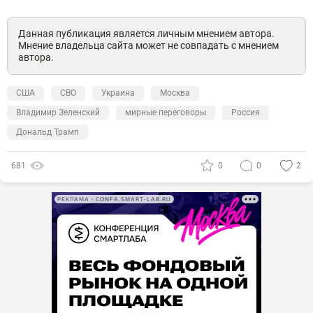
Данная публикация является личным мнением автора.
Мнение владельца сайта может не совпадать с мнением
автора.
США
СВО
Украина
Москва
Владимир Зеленский
мирные переговоры
Россия
Дональд Трамп
681
0
0
2
РЕКЛАМА • CONFA.SMART-LAB.RU