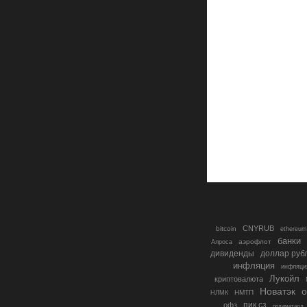
CNYRUB
bitcoin
ethereum
банки
аэрофлот
Алроса
дивиденды
доллар руб
инфляция
инфляци
Лукойл
криптовалюта
о
Новатэк
НМТП
НЛМК
пик сз
офз
полиметалл