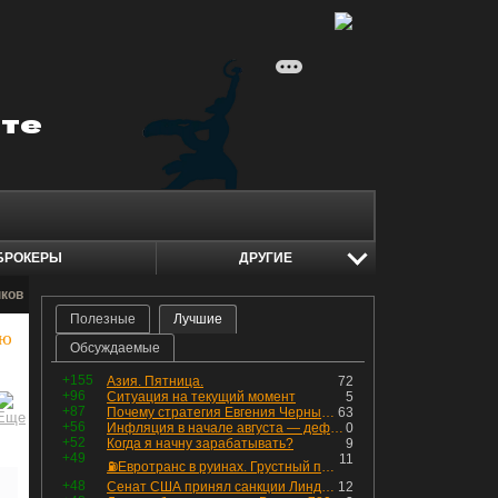
БРОКЕРЫ
ДРУГИЕ
нков
Полезные
Лучшие
ию
Обсуждаемые
+155
Азия. Пятница.
72
+96
Ситуация на текущий момент
5
+87
Почему стратегия Евгения Черных приведет вас к убыткам в 2026 году
63
+56
Инфляция в начале августа — дефляция из-за топлива и плодоовощной корзины, но услуги продолжают дорожать, а рубль начал ослабевать.
0
+52
Когда я начну зарабатывать?
9
+49
11
⛽️Евротранс в руинах. Грустный пост😶😞 Что изменилось в облигациях?
+48
Сенат США принял санкции Линдси Грэма против России
12