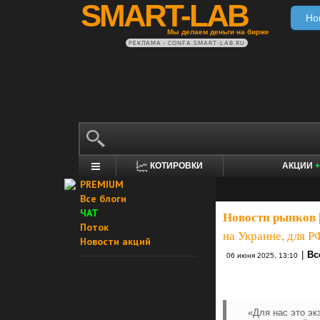
SMART-LAB
Но
Мы делаем деньги на бирже
РЕКЛАМА • CONFA.SMART-LAB.RU
КОТИРОВКИ
АКЦИИ
+
PREMIUM
Все блоги
ЧАТ
Новости рынков
Поток
на Украине, для Р
Новости акций
|
Вс
06 июня 2025, 13:10
«Для нас это эк