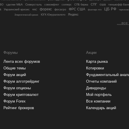
СПГ
сша
сделки M&A
Северсталь
соллерс
тинькофф бан
ВО
совкомфлот
СПБ биржа
ЦБ РФ
форекс
ФРС США
а
Украинский кризис
фосагро
ФАС
фьючерс mix
черкизов
Яндекс
ЮГК Южуралзолото
Энергетический кризис
....все
Форумы
Акции
Лента всех форумов
Карта рынка
Общие темы
Котировки
Форум акций
Фундаментальный анал
Форум алготрейдинг
Отчеты компаний
Форум опционы
Дивиденды
Форум криптовалют
Мой портфель
Форум Forex
Все компании
Рейтинг брокеров
Календарь акций