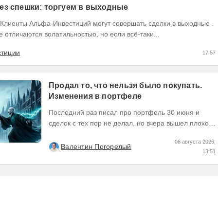
ез спешки: торгуем в выходные
не отличаются волатильностью, но если всё-таки...
стиции
17:57
Продал то, что нельзя было покупать.
Изменения в портфеле
Последний раз писал про портфель 30 июня и
сделок с тех пор не делал, но вчера вышел плохой
отчет по компании, которую я держал и я её...
06 августа 2026,
Валентин Погорелый
13:51