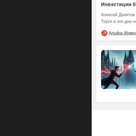
Инвестиции б
Алексей Девятов Клиенты Альфа-Инвестиций могут совершать сделки в выходные .
Торги в эти дни 
Альфа-Инве