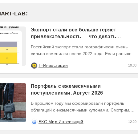
MART-LAB:
Экспорт стали все больше теряет
привлекательность — что делать
инвесторам
Российский экспорт стали географически очень
сильно изменился после 2022 года. Если раньше
Европа была основным регионом сбыта, то
Т-Инвестиции
10:33
сейчас...
Портфель с ежемесячными
поступлениями. Август 2026
В прошлом году мы сформировали портфель
облигаций с ежемесячными купонами. Смотрим,
как изменилась ситуация на рынке —
БКС Мир Инвестиций
12:20
актуализируем состав...