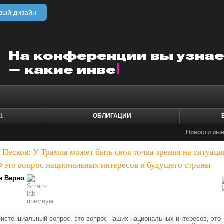
вый дизайн
1
ОБЛИГАЦИИ
Новости ры
|
Песков: У Трампа может быть своя точка зрения на ситуац
Ф это вопрос национальных интересов и будущего страны
е Верно
зистенциальный вопрос, это вопрос наших национальных интересов, это