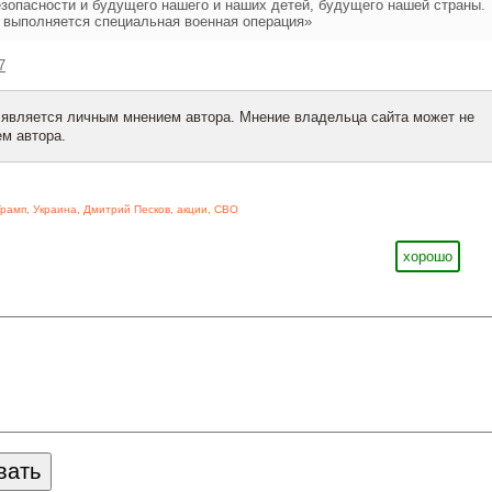
зопасности и будущего нашего и наших детей, будущего нашей страны.
 выполняется специальная военная операция»
7
 является личным мнением автора. Мнение владельца сайта может не
м автора.
Трамп
,
Украина
,
Дмитрий Песков
,
акции
,
СВО
хорошо