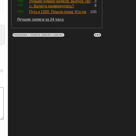
+48
Лучшие бумаги недели. Выпуск 780 – обновления для пятницы
3
+47
9
📈 Валюта развернулась?
+44
Путь к 1500. Пошла гонка. Кто раньше продаст.
100
Лучшие записи за 24 часа
РЕКЛАМА • CONFA.SMART-LAB.RU
0