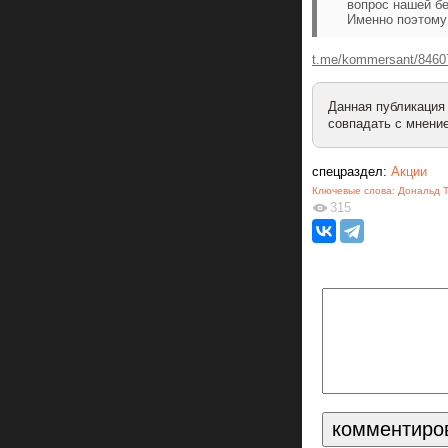
вопрос нашей бе
Именно поэтому
t.me/kommersant/8460
Данная публикация
совпадать с мнение
спецраздел:
Акции
Ключевые слова:
Дональд 
315