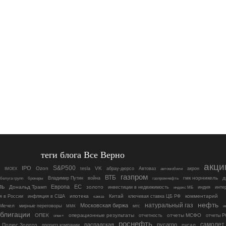
теги блога Все Верно
акци
S&P500
IPO
Ozon
VK
tesla
абрау-дюрсо
Автоваз
акрон
IMOEX
автомобили
газпром
ВТБ
гмк норникель
д
Владимир Путин
война
белуга групп
брокеры
газпромнефть
ль
Европа
ЕС
Дональд Трамп
золото
инвестиции в недвижимость
индия
инте
индекс МБ
ипотека
Китай
ключевая ставка ЦБ РФ
комментарий
я в России
инфляция в США
камаз
нефть
Московская биржа
натуральный газ
Мечел
мирные переговоры
мтс
н
ММК
блигации
ОПЕК
операционные результаты
отчеты МСФО
отчетность
отчеты 
опек+
роснефть
самолет
распадская
русагро
Полюс Золото
русал
прогноз компании