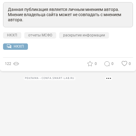
Данная публикация является личным мнением автора.
Мнение владельца сайта может не совпадать с мнением
автора.
НКХП
отчеты МСФО
раскрытие информации
НКХП
122
0
0
0
РЕКЛАМА • CONFA.SMART-LAB.RU