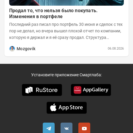
Продал то, что нельзя было покупать.
Изменения в портфеле
Последний раз писал про портфель 30 июня и сделок с тех
пор не делал, но вчера вышел плохой отчет по компании,
которую я держал и я её сразу продал. Структура
портфеля на 30.06.2026г.:
Mozgovik
06.08.2026
Установите приложение Смартлаба: