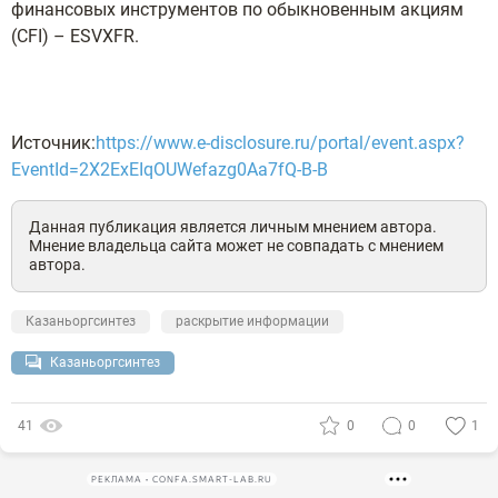
финансовых инструментов по обыкновенным акциям
(CFI) – ESVXFR.
Источник:
https://www.e-disclosure.ru/portal/event.aspx?
EventId=2X2ExEIqOUWefazg0Aa7fQ-B-B
Данная публикация является личным мнением автора.
Мнение владельца сайта может не совпадать с мнением
автора.
Казаньоргсинтез
раскрытие информации
Казаньоргсинтез
41
0
0
1
РЕКЛАМА • CONFA.SMART-LAB.RU