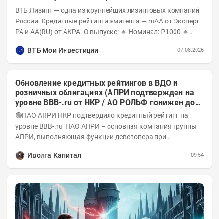
ВТБ Лизинг — одна из крупнейших лизинговых компаний
России. Кредитные рейтинги эмитента — ruAA от Эксперт
РА и AA(RU) от АКРА. О выпуске: 🔹 Номинал: ₽1000 🔹
Объём...
ВТБ Мои Инвестиции
07.08.2026
Обновление кредитных рейтингов в ВДО и
розничных облигациях (АПРИ подтвержден на
уровне BBB-.ru от НКР / АО РОЛЬФ понижен до
А-(RU) / Элит Строй присвоен на уровне BBB.ru)
🟢ПАО АПРИ НКР подтвердило кредитный рейтинг на
уровне BBB-.ru ПАО АПРИ – основная компания группы
АПРИ, выполняющая функции девелопера при
реализации проектов. Группа с 2014 года...
Иволга Капитал
09:54