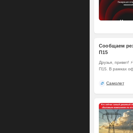
Сообщаем рез
П15
Друзья, привет! ⚡️ Делимся итогами оферты по выпуску наших облигаций серии БО-
П15. В рамках оф
Самолет