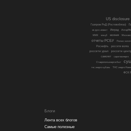
US disclosure
Г
Газпром РнД (Ростовоблгаз)
Инград
ик русс-инвест
ИнтерРА
молния
ММК
ммцб
Московс
отчеты РСБУ
Полюс золот
Роснефть
россети волга
россети урал
россети цент
самолет
саратовэнерго
су
Ставропольэнергосбыт
тнс энерго кубань
ТНС энерго Нижн
ФСК Р
Блоги
Лента всех блогов
Самые полезные