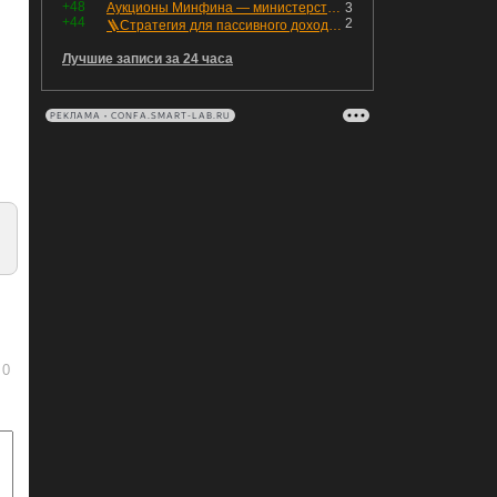
+48
Аукционы Минфина — министерство всё ещё не придумало "лекарство" для рынка ОФЗ. Ликвидности банкам не хватает это по РЕПО аукционам!
3
+44
2
🪜Стратегия для пассивного дохода: Лестница облигаций
Лучшие записи за 24 часа
РЕКЛАМА • CONFA.SMART-LAB.RU
0