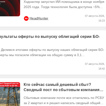
Хэдхантер запустил ИИ-помощника в конце ноября
2025 года. Тогда технология была доступна ~5%
пользователей платформы hh․ru, и уже в начале
07 августа 2026,
2026...
HeadHunter
16:23
ультаты оферты по выпуску облигаций серии БО-
ерты мы погасили облигации на общую сумму в 3,1...
07 августа 2026,
18:42
Кто сейчас самый дешевый сбыт?
Сводный пост по сбытовым компаниям
по отчетам РСБУ за Q2 26г.
Сбытовые компании почти все отчитались по РСБУ
за 2 квартал и я решил написать сводный общий