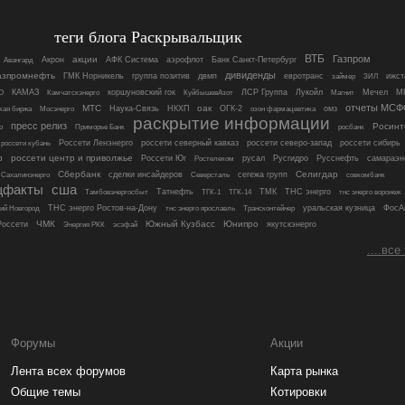
теги блога Раскрывальщик
ВТБ
Газпром
акции
Акрон
АФК Система
аэрофлот
Банк Санкт-Петербург
Авангард
дивиденды
азпромнефть
ГМК Норникель
группа позитив
двмп
евротранс
ижст
займер
ЗИЛ
О
КАМАЗ
коршуновский гок
ЛСР Группа
Лукойл
Магнит
Мечел
М
Камчатскэнерго
КуйбышевАзот
отчеты МСФ
МТС
оак
Мосэнерго
Наука-Связь
НКХП
ОГК-2
омз
кая биржа
озон фармацевтика
раскрытие информации
пресс релиз
Росинт
росбанк
о
Приморье Банк
россети кубань
Россети Ленэнерго
россети северный кавказ
россети северо-запад
россети сибирь
р
россети центр и приволжье
Россети Юг
русал
Русгидро
Русснефть
самараэн
Ростелеком
Сбербанк
Селигдар
сделки инсайдеров
сегежа групп
совкомбанк
Сахалинэнерго
Северсталь
щфакты
сша
Татнефть
ТМК
ТНС энерго
тнс энерго воронеж
Тамбовэнергосбыт
ТГК-1
ТГК-14
ТНС энерго Ростов-на-Дону
Трансконтейнер
уральская кузница
ФосА
ий Новгород
тнс энерго ярославль
ЧМК
Южный Кузбасс
Юнипро
оссети
якутскэнерго
Энергия РКК
эсэфай
....все
Форумы
Акции
Лента всех форумов
Карта рынка
Общие темы
Котировки