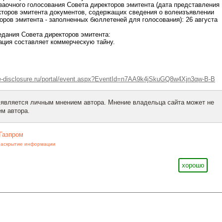
 заочного голосования Совета директоров эмитента (дата представления
кторов эмитента документов, содержащих сведения о волеизъявлении
оров эмитента - заполненных бюллетеней для голосования): 26 августа
седания Совета директоров эмитента:
ация составляет коммерческую тайну.
.e-disclosure.ru/portal/event.aspx?EventId=n7AA9k4jSkuGQ8w4Xjn3qw-B-B
 является личным мнением автора. Мнение владельца сайта может не
м автора.
Газпром
раскрытие информации
хорошо