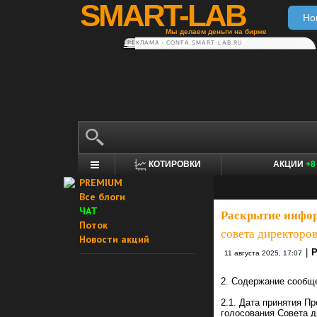
SMART-LAB
Но
Мы делаем деньги на бирже
РЕКЛАМА • CONFA.SMART-LAB.RU
КОТИРОВКИ
АКЦИИ
+8
PREMIUM
Все блоги
ЧАТ
Раскрытие инфо
Поток
совета директоров
Новости акций
|
11 августа 2025, 17:07
2. Содержание сообщ
2.1. Дата принятия П
голосования Совета ди