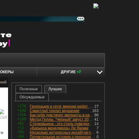
ОКЕРЫ
ДРУГИЕ
+7
ний
Полезные
Лучшие
Обсуждаемые
+174
Генерация и сети: мнение ребят из индустрии
27
+140
Смартлаб терпит крушение
163
+114
Как себя чувствуют мигранты в раю, в который они так стремились
96
+106
Метод Геллы. "Черный" август 2026 - быть или не быть?
41
+81
Струковщина - это стиль поведения, известный всем в секторе золотодобычи.
14
+72
«Карьера менеджера» Ли Якокки
7
+55
го
Несколько интересных инсайтов по "Озону"
6
+54
Поучительная история о прогнозировании
0