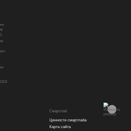
аль
КБ
О
ер
ерго
гро
 тэги
Смартлаб
Ценности смартлаба
Карта сайта