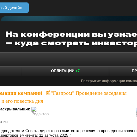
вый дизайн
ОБЛИГАЦИИ
+7
БР
Раскрытие информации компа
рмации компаний
|
📰"Газпром" Проведение заседания
 и его повестка дня
Раскрывальщик
ения
редседателем Совета директоров эмитента решения о проведении заочно
ректоров эмитента: 11 августа 2025 г.