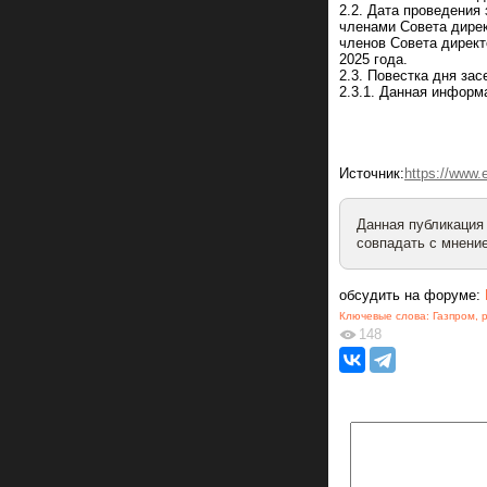
2.2. Дата проведения
членами Совета дире
членов Совета директ
2025 года.
2.3. Повестка дня за
2.3.1. Данная информ
Источник:
https://www
Данная публикация
совпадать с мнение
обсудить на форуме:
Ключевые слова:
Газпром
,
148