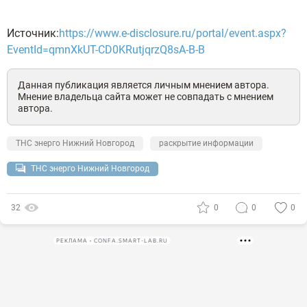
Источник:
https://www.e-disclosure.ru/portal/event.aspx?
EventId=qmnXkUT-CD0KRutjqrzQ8sA-B-B
Данная публикация является личным мнением автора.
Мнение владельца сайта может не совпадать с мнением
автора.
ТНС энерго Нижний Новгород
раскрытие информации
ТНС энерго Нижний Новгород
32
0
0
0
РЕКЛАМА • CONFA.SMART-LAB.RU