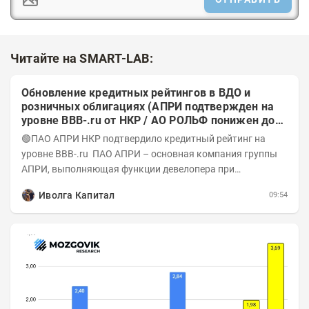
Читайте на SMART-LAB:
Обновление кредитных рейтингов в ВДО и
розничных облигациях (АПРИ подтвержден на
уровне BBB-.ru от НКР / АО РОЛЬФ понижен до
А-(RU) / Элит Строй присвоен на уровне BBB.ru)
🟢ПАО АПРИ НКР подтвердило кредитный рейтинг на
уровне BBB-.ru ПАО АПРИ – основная компания группы
АПРИ, выполняющая функции девелопера при
реализации проектов. Группа с 2014 года...
Иволга Капитал
09:54