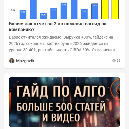
Базис: как отчет за 2 кв поменял взгляд на
компанию?
Базис отчитался ожидаемо. Выручка +30%, гайденс на
2026 год сохранен: рост выручки 2026 ожидается на
уровне 30-40%, рентабельность OIBDA 60%. Отклонения
значений отчета 2-го квартала от модели —...
Mozgovik
09:25