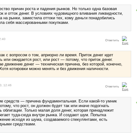
ство причин роста и падения рынков. Но только одна базовая
ок и отток денег. В условиях чудовищного вливания ликвидности,
а на рынки, заместила оттоки тех, кому деньги понадобились
ила себя массированными покупками.
2:40
Ответить
как с вопросом о том, априорно ли время. Приток денег идет
ть или ожидается рост, или рост — потому, что приток денег.
е движение денег — техническая причина, без которой, конечно,
 Хотя котировки можно менять и без движения наличности.
0, 12:46
Ответить
ие средств — причина фундаментальная. Если какой-то умник
отому, что рост, он должен будет так или иначе подогнать
ь облигации. Только малая доля денег, которая принадлежит
бегает туда-сюда внутри рынка. И создают шум. Попытка
жение исходя из шума, создаваемого спекулянтами, есть
одными средствами.