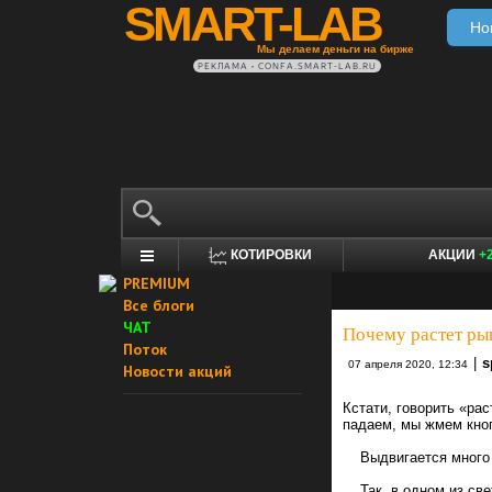
SMART-LAB
Но
Мы делаем деньги на бирже
РЕКЛАМА • CONFA.SMART-LAB.RU
КОТИРОВКИ
АКЦИИ
+
PREMIUM
Все блоги
ЧАТ
Почему растет ры
Поток
|
s
07 апреля 2020, 12:34
Новости акций
Кстати, говорить «ра
падаем, мы жмем кнопк
Выдвигается много в
Так, в одном из све