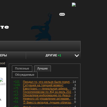
КЕРЫ
ДРУГИЕ
+1
wood
Полезные
Лучшие
Обсуждаемые
+111
Продал то, что нельзя было покупать. Изменения в портфеле
14
+100
Ситуация на текущий момент
3
+75
Евротранс — гениальная афера. Собрал с инвесторов денег, выплатил дивидендов больше текущей капитализации и ушёл в дефолт
28
+71
Грузоперевозки по ЖД за июль 2026 г. — четвёртый месяц подряд роста, чёрные металлы на уровне прошлого года, а каменный уголь в плюсе.
1
+57
Обновляем информацию по Диасофту: дивиденды и выкуп
2
+56
Немного об управлении активами. Для заинтересованных
6
е.
+51
0
👌 Вместо вкладов: лучшие облигации — только супер надёжные
+50