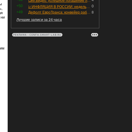
4
📺М.Видео: успешное погашение любимого флоатера
ы
+50
0
📈ИНФЛЯЦИЯ В РОССИИ: недельная дефляция, но в годовом выражении рост 😢
ь,
+49
Дефолт ЕвроТранса: конвейер работает исправно
8
ая
 ни
Лучшие записи за 24 часа
РЕКЛАМА • CONFA.SMART-LAB.RU
щим
.