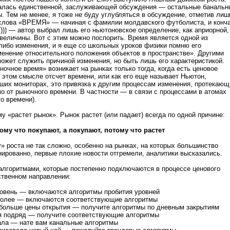
залась единственной, заслуживающей обсуждения — остальные банальн
ы. Тем не менее, я тоже не буду углубляться в обсуждение, отметив лиш
й слова «ВРЕМЯ» — начиная с фамилии молдавского футболиста, и конч
)) — автор выбрал лишь его ньютоновское определение, как априорной,
 величины. Вот с этим можно поспорить. Время является одной из
-либо изменения, и я еще со школьных уроков физики помню его
менение относительного положения объектов в пространстве». Другими
жет служить причиной изменения, но быть лишь его характеристикой.
ное время» возникает на рынках только тогда, когда есть ценовое
в этом смысле отсчет времени, или как его еще называет Ньютон,
ших мониторах, это привязка к другим процессам изменения, протекаю
мо от рыночного времени. В частности — в связи с процессами в атомах
о времени).
 «растет рынок». Рынок растет (или падает) всегда по одной причине:
о покупают, а покупают, потому что растет
» роста не так сложно, особенно на рынках, на которых большинство
онированно, первые плохие новости отгремели, аналитики высказались
горитмами, которые постепенно подключаются в процессе ценового
ственном направлении:
овень — включаются алгоритмы пробития уровней
 более — включаются соответствующие алгоритмы
 больше цены открытия — получите алгоритмы по дневным закрытиям
ня подряд — получите соответствующие алгоритмы
ала — нате вам канальные алгоритмы