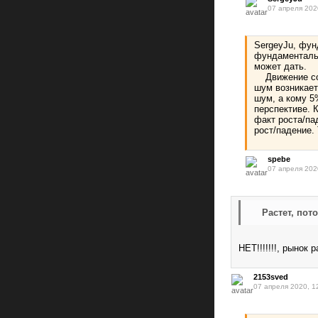
07 апреля 202
SergeyJu, фун
фундаментальн
может дать.
Движение созд
шум возникает
шум, а кому 5
перспективе. 
факт роста/па
рост/падение
spebe
07 апреля 202
Растет, потом
НЕТ!!!!!!!, рынок
2153sved
07 апреля 2020, 1