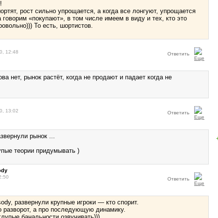
!!
шортят, рост сильно упрощается, а когда все лонгуют, упрощается
 говорим «покупают», в том числе имеем в виду и тех, кто это
овольно))) То есть, шортистов.
0, 12:48
Ответить
ова нет, рынок растёт, когда не продают и падает когда не
0, 13:02
Ответить
звернули рынок ...
упые теории придумывать )
ody
2:50
Ответить
sody, развернули крупные игроки — кто спорит.
о разворот, а про последующую динамику.
глупые банальности озвучивать)))