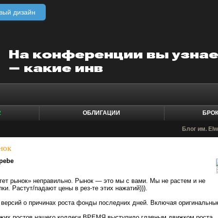
вый дизайн
2
ОБЛИГАЦИИ
БРО
Блог им. El
нок
pebe
стет рынок» неправильно. Рынок — это мы с вами. Мы не растем и не
и. Растут/падают цены в рез-те этих нажатий))).
ерсий о причинах роста фонды последних дней. Включая оригинальны
жих постов нашего коллеги ВРЕМЯ выступило главным движком роста.