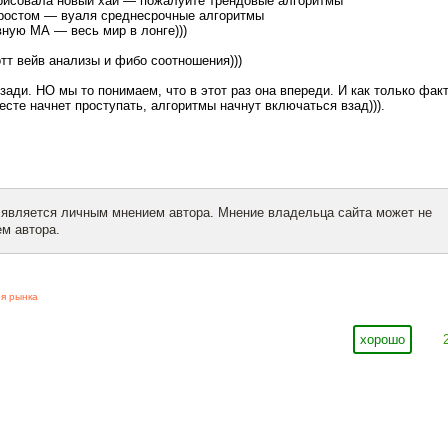
арисовала новый хай — пожалуйте трендовые алгоритмы
ростом — вуаля среднесрочные алгоритмы
ную МА — весь мир в лонге)))
т вейв анализы и фибо соотношения)))
зади. НО мы то понимаем, что в этот раз она впереди. И как только фак
есте начнет проступать, алгоритмы начнут включаться взад))).
 является личным мнением автора. Мнение владельца сайта может не
м автора.
я рынка
хорошо