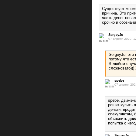
Существует множе
причина. Это прит
часть денег попал
срочно и обознач
SergeyJu
07 апреля 2020, 1
SergeyJu, это 
потому что ес
В любом случа
сложновато)))
spebe
07 апреля 202
spebe, движен
решит купить п
деньги, продат
спекулянтам, 
объяснить дви
попытка с нег
SergeyJu