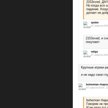
2153sved, ДА!
Но когда все 
падение. Когда
делает не добр
spebe
07 апреля 202
2153sved, и сн
покупают
relige
07 апреля 202
Крупные игроки ра
и не надо свои гл
bohemian rhaps
07 апреля 2020, 1
bohemian rhap
Говорим не пр
И не надо тут 