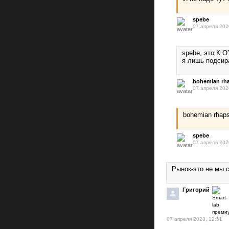
spebe
07 апреля 202
spebe, это К.О
я лишь подсира
bohemian rh
07 апреля 202
bohemian rhaps
spebe
07 апреля 202
Рынок-это не мы с
Григорий
07 апреля 2020, 12:51