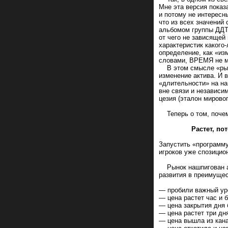
Мне эта версия пока
и потому не интересн
что из всех значени
альбомом группы ДДТ)
от чего не зависящей
характеристик какого
определение, как «из
словами, ВРЕМЯ не мо
В этом смысле «рыноч
изменение актива. И 
«длительности» на на
вне связи и независи
цезия (эталон мировог
Теперь о том, почему
Растет, потому чт
Запустить «программу
игроков уже спозици
Рынок нашпигован ал
развития в преимуще
— пробили важный ур
— цена растет час и
— цена закрытия дня
— цена растет три д
— цена вышла из кан