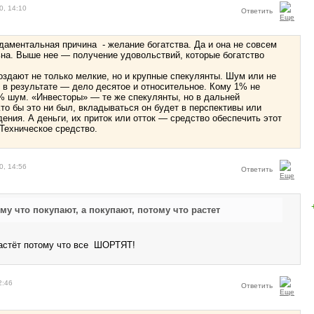
0, 14:10
Ответить
даментальная причина - желание богатства. Да и она не совсем
а. Выше нее — получение удовольствий, которые богатство
ают не только мелкие, но и крупные спекулянты. Шум или не
 в результате — дело десятое и относительное. Кому 1% не
% шум. «Инвесторы» — те же спекулянты, но в дальней
Кто бы это ни был, вкладываться он будет в перспективы или
дения. А деньги, их приток или отток — средство обеспечить этот
. Техническое средство.
0, 14:56
Ответить
у что покупают, а покупают, потому что растет
 растёт потому что все ШОРТЯТ!
2:46
Ответить