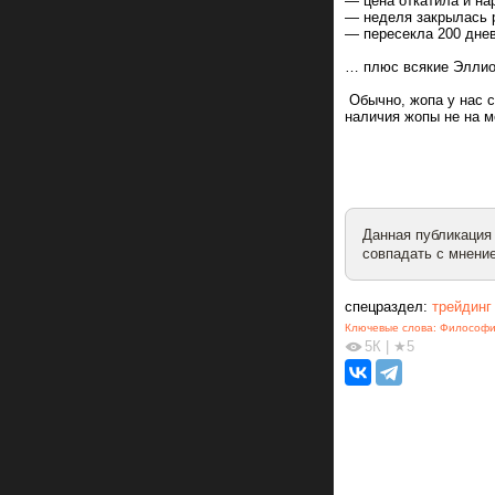
— цена откатила и н
— неделя закрылась 
— пересекла 200 днев
… плюс всякие Эллиот
Обычно, жопа у нас с
наличия жопы не на м
Данная публикация
совпадать с мнение
спецраздел:
трейдинг
Ключевые слова:
Философи
5К
|
★5