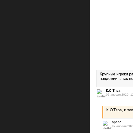
Крупные игроки р
пандемии… так вс
К.О'Тяра
07 апреля 2020, 1
К.О'Тяра, и так
spebe
07 апреля 202