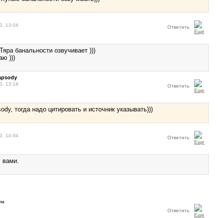
0, 13:04
Ответить
'Тяра банальности озвучивает )))
ю )))
apsody
0, 13:18
Ответить
ody, тогда надо цитировать и источник указывать)))
0, 14:04
Ответить
 вами.
Ответить