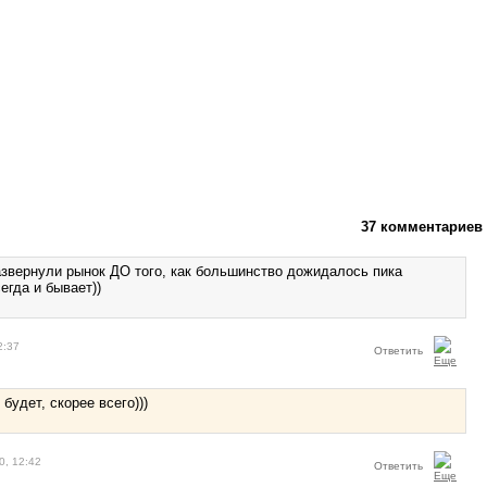
37 комментариев
азвернули рынок ДО того, как большинство дожидалось пика
егда и бывает))
2:37
Ответить
 будет, скорее всего)))
0, 12:42
Ответить