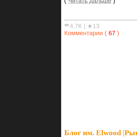
(
Читать дальше
)
4.7К
|
★13
Комментарии (
67
)
Блог им. Elwood
|
Рын