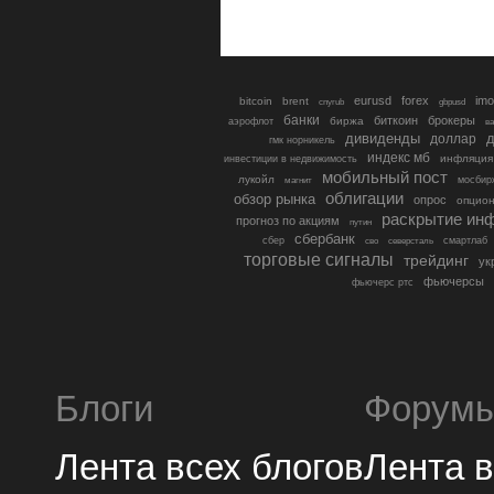
eurusd
forex
imo
bitcoin
brent
cnyrub
gbpusd
банки
биткоин
брокеры
биржа
аэрофлот
в
дивиденды
доллар
д
гмк норникель
индекс мб
инфляция
инвестиции в недвижимость
мобильный пост
лукойл
мосбир
магнит
облигации
обзор рынка
опрос
опцио
раскрытие ин
прогноз по акциям
путин
сбербанк
сбер
северсталь
смартлаб
сво
торговые сигналы
трейдинг
ук
фьючерсы
фьючерс ртс
Блоги
Форум
Лента всех блогов
Лента 