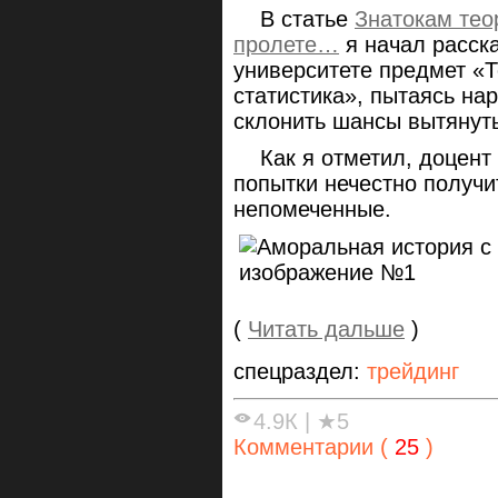
В статье
Знатокам тео
пролете…
я начал расска
университете предмет «Т
статистика», пытаясь на
склонить шансы вытянуть
Как я отметил, доцент 
попытки нечестно получи
непомеченные.
(
Читать дальше
)
спецраздел:
трейдинг
4.9К
|
★5
Комментарии (
25
)