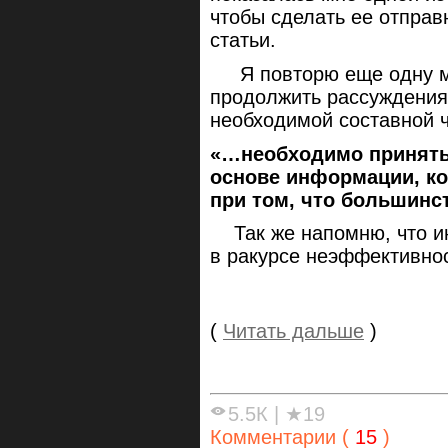
чтобы сделать ее отправ
статьи.
Я повторю еще одну м
продолжить рассуждения 
необходимой составной ч
«…необходимо принять 
основе информации, ко
при том, что большинст
Так же напомню, что ин
в ракурсе неэффективнос
(
Читать дальше
)
5.5К
|
★19
Комментарии (
15
)