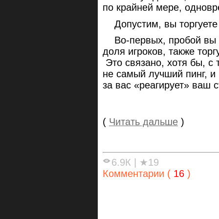
по крайней мере, однов
Допустим, вы торгуете 
Во-первых, пробой вы в
доля игроков, также тор
Это связано, хотя бы, с 
не самый лучший пинг, и
за вас «реагирует» ваш с
(
Читать дальше
)
6.9К
|
★19
Комментарии (
16
)