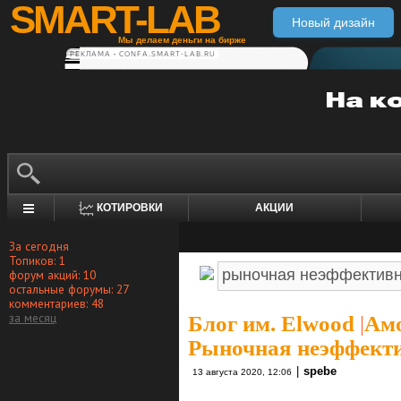
SMART-LAB
Новый дизайн
Мы делаем деньги на бирже
РЕКЛАМА • CONFA.SMART-LAB.RU
КОТИРОВКИ
АКЦИИ
За сегодня
Топиков: 1
форум акций: 10
остальные форумы: 27
комментариев: 48
за месяц
Блог им. Elwood
|
Амо
Рыночная неэффекти
|
spebe
13 августа 2020, 12:06