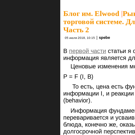
Блог им. Elwood
|
Рын
торговой системе. Для
Часть 2
|
spebe
05 июля 2018, 10:15
В
первой части
статьи я 
информация является дл
Ценовые изменения мож
P = F (I, B)
То есть, цена есть фун
информации I, и реакци
(behavior).
Информация фундамента
переваривается и усваив
блюда, конечно же, оказ
долгосрочной перспекти