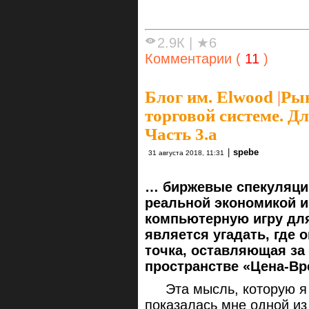
2.9К
|
★6
Комментарии (
11
)
Блог им. Elwood
|
Рын
торговой системе. Для
Часть 3.а
|
spebe
31 августа 2018, 11:31
… биржевые спекуляции
реальной экономикой и
компьютерную игру для
является угадать, где
точка, оставляющая за
пространстве «Цена-Вр
Эта мысль, которую я
показалась мне одной из