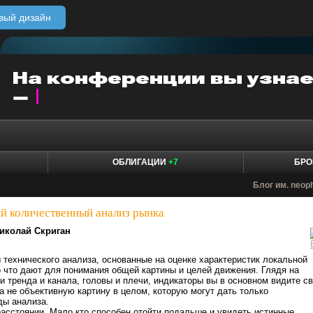
вый дизайн
ОБЛИГАЦИИ
+7
БРО
Блог им. neop
й количественный анализ рынка
иколай Скриган
технического анализа, основанные на оценке характеристик локальной
 что дают для понимания общей картины и целей движения. Глядя на
ии тренда и канала, головы и плечи, индикаторы вы в основном видите с
а не объективную картину в целом, которую могут дать только
ды анализа.
асстоянии. Мало кто способен отойти подальше и увидеть истинные