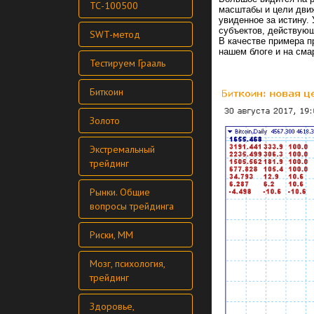
ТС-100500
масштабы и цели дви
увиденное за истину.
субъектов, действующ
SWT-метод
В качестве примера п
нашем блоге и на сма
Тестируем Грааль
Биткоин
Золото
Экстремальный
трейдинг
Рынки. Общие
вопросы трейдинга
Риски, ММ
Мозг, психология,
трейдинг
Здоровье,