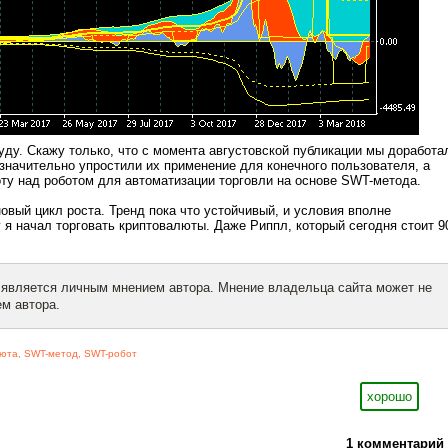
ду. Скажу только, что с момента августовской публикации мы доработа
значительно упростили их применение для конечного пользователя, а
ту над роботом для автоматизации торговли на основе SWT-метода.
новый цикл роста. Тренд пока что устойчивый, и условия вполне
я начал торговать криптовалюты. Даже Риппл, который сегодня стоит 9
 является личным мнением автора. Мнение владельца сайта может не
м автора.
люта
,
SWT-метод
,
SWT-робот
хорошо
1 комментарий