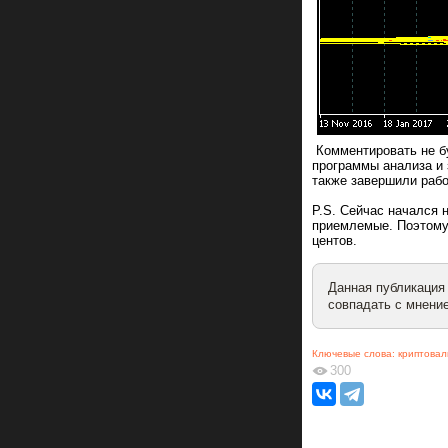
Комментировать не бу
программы анализа и 
также завершили рабо
P.S. Сейчас начался 
приемлемые. Поэтому 
центов.
Данная публикация
совпадать с мнение
Ключевые слова:
криптова
300