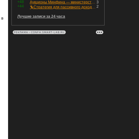
+48
Аукционы Минфина — министерство всё ещё не придумало "лекарство" для рынка ОФЗ. Ликвидности банкам не хватает это по РЕПО аукционам!
3
+44
2
🪜Стратегия для пассивного дохода: Лестница облигаций
Лучшие записи за 24 часа
 в
РЕКЛАМА • CONFA.SMART-LAB.RU