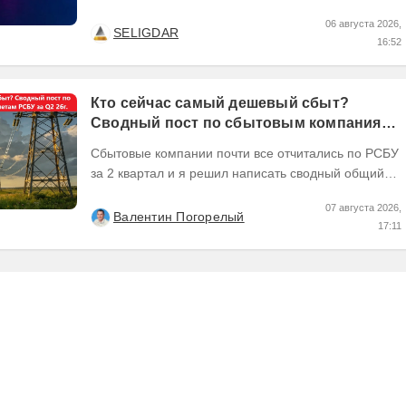
и платины выросли кратно. Но к 2026 году рынок
06 августа 2026,
разделился. В...
SELIGDAR
16:52
Кто сейчас самый дешевый сбыт?
Сводный пост по сбытовым компаниям
по отчетам РСБУ за Q2 26г.
Сбытовые компании почти все отчитались по РСБУ
за 2 квартал и я решил написать сводный общий
пост по их результатам, может кому интересно...
07 августа 2026,
Валентин Погорелый
17:11