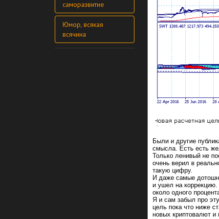
саморазвитие
Юмор, всякая
всячина
Были и другие публик
смысла. Есть есть же
Только ленивый не по
очень верил в реальн
такую цифру.
И даже самые дотошны
и ушел на коррекцию.
около одного процента
Я и сам забыл про эт
цель пока что ниже с
новых криптовалют и 