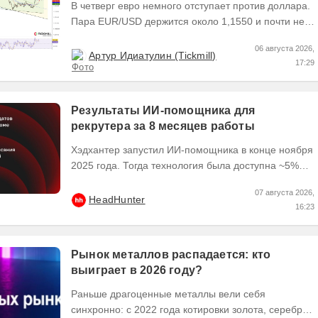
В четверг евро немного отступает против доллара.
Пара EUR/USD держится около 1,1550 и почти не
выходит за пределы узкого диапазона. Главным...
06 августа 2026,
Артур Идиатулин (Tickmill)
17:29
Результаты ИИ-помощника для
рекрутера за 8 месяцев работы
Хэдхантер запустил ИИ-помощника в конце ноября
2025 года. Тогда технология была доступна ~5%
пользователей платформы hh․ru, и уже в начале
07 августа 2026,
2026...
HeadHunter
16:23
Рынок металлов распадается: кто
выиграет в 2026 году?
Раньше драгоценные металлы вели себя
синхронно: с 2022 года котировки золота, серебра