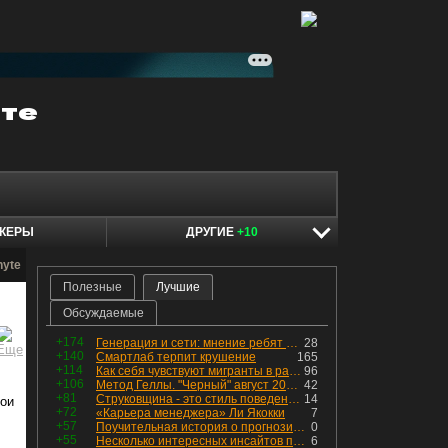
КЕРЫ
ДРУГИЕ
+10
hyte
Полезные
Лучшие
Обсуждаемые
+174
Генерация и сети: мнение ребят из индустрии
28
+140
Смартлаб терпит крушение
165
+114
Как себя чувствуют мигранты в раю, в который они так стремились
96
+106
Метод Геллы. "Черный" август 2026 - быть или не быть?
42
+81
Струковщина - это стиль поведения, известный всем в секторе золотодобычи.
14
вои
+72
«Карьера менеджера» Ли Якокки
7
+57
Поучительная история о прогнозировании
0
+55
Несколько интересных инсайтов по "Озону"
6