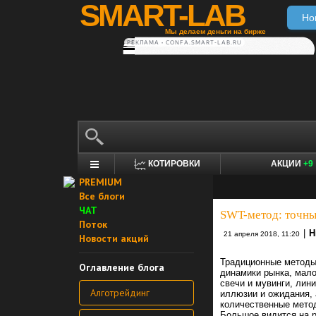
SMART-LAB
Но
Мы делаем деньги на бирже
РЕКЛАМА • CONFA.SMART-LAB.RU
КОТИРОВКИ
АКЦИИ
+9
PREMIUM
Все блоги
ЧАТ
SWT-метод: точны
Поток
|
Н
21 апреля 2018, 11:20
Новости акций
Традиционные методы 
Оглавление блога
динамики рынка, мало
свечи и мувинги, лин
Алготрейдинг
иллюзии и ожидания, 
количественные мето
Большое видится на р