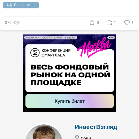
Северсталь
376
0
1
1
РЕКЛАМА • CONFA.SMART-LAB.RU
ИнвестВзгляд
Сочи